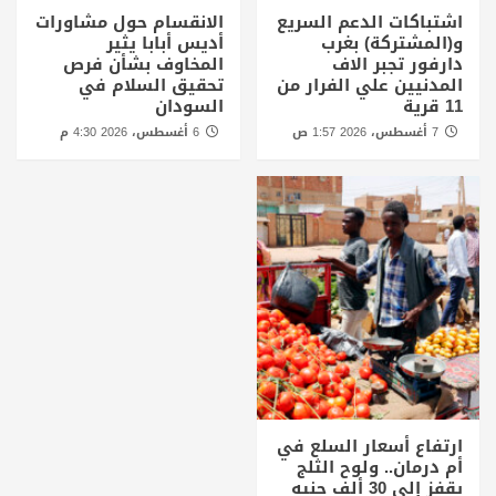
اشتباكات الدعم السريع
الانقسام حول مشاورات
و(المشتركة) بغرب
أديس أبابا يثير
دارفور تجبر الاف
المخاوف بشأن فرص
المدنيين علي الفرار من
تحقيق السلام في
11 قرية
السودان
7 أغسطس، 2026 1:57 ص
6 أغسطس، 2026 4:30 م
ارتفاع أسعار السلع في
أم درمان.. ولوح الثلج
يقفز إلى 30 ألف جنيه