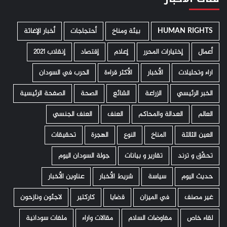
HUMAN RIGHTS
­ بيئة ومناخ
أحتجاجات
أخبار الإغاثة
أعمال
إختيارات المحرر
إعلام
إقتصاد
إنقلاب 2021
اراء وتحليلات
الأخبار
الأكثر قراءة
الحرب في السودان
الخبر الرئيسي
الزراعة
الشائع
الصحة
الصفحة الرئيسية
العالم
العدالة والمحاكم
العنف
العنف الجنسي
العين الثالثة
المناخ
النوع
الهجرة
تحقيقات
تحقّق و ترند
تقارير و بيانات
جولة السودان اليوم
حديث اليوم
سياسة
شريط الأخبار
عناوين الأخبار
غير مصنف
في الميزان
قضايا
كاركتير
لاجئون ونازحون
لقاء خاص
مفاوضات السلام
مقالات واراء
ملفات سودانية