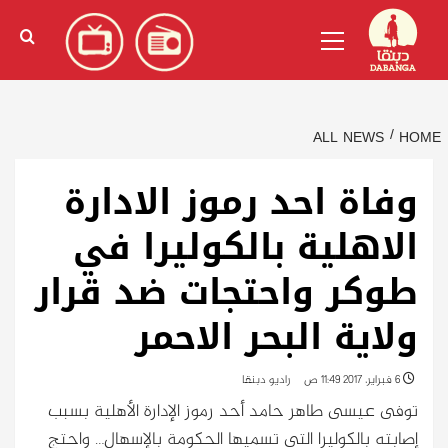
Ski
English
(
الإنجليزية
)
Primary
t
Menu
conten
ALL NEWS
HOME
وفاة احد رموز الادارة
الاهلية بالكوليرا في
طوكر واحتجات ضد قرار
ولاية البحر الاحمر
6 فبراير، 2017 11:49 ص
راديو دبنقا
توفى عيسى طاهر حامد أحد رموز الإدارة الأهلية بسبب
إصابته بالكوليرا التي تسميها الحكومة بالإسهال… واحتج