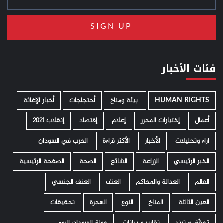
فئات الأخبار
HUMAN RIGHTS
­ بيئة ومناخ
أحتجاجات
أخبار الإغاثة
أعمال
إختيارات المحرر
إعلام
إقتصاد
إنقلاب 2021
اراء وتحليلات
الأخبار
الأكثر قراءة
الحرب في السودان
الخبر الرئيسي
الزراعة
الشائع
الصحة
الصفحة الرئيسية
العالم
العدالة والمحاكم
العنف
العنف الجنسي
العين الثالثة
المناخ
النوع
الهجرة
تحقيقات
تحقّق و ترند
تقارير و بيانات
جولة السودان اليوم