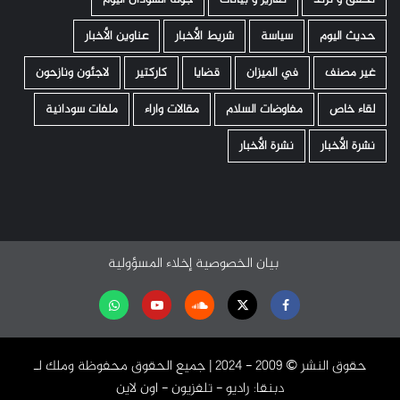
حديث اليوم
سياسة
شريط الأخبار
عناوين الأخبار
غير مصنف
في الميزان
قضايا
كاركتير
لاجئون ونازحون
لقاء خاص
مفاوضات السلام
مقالات واراء
ملفات سودانية
نشرة الأخبار
نشرة الأخبار
بيان الخصوصية
إخلاء المسؤولية
Facebook
Twitter
Soundcloud
Youtube
تابعنا
على
حقوق النشر ©️ 2009 - 2024 | جميع الحقوق محفوظة وملك لـ
واتساب
دبنقا: راديو - تلفزيون - اون لاين