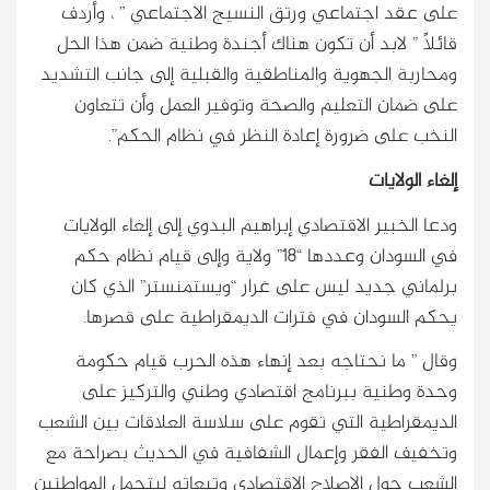
على عقد اجتماعي ورتق النسيج الاجتماعي ” ، وأردف
قائلاً ” لابد أن تكون هناك أجندة وطنية ضمن هذا الحل
ومحاربة الجهوية والمناطقية والقبلية إلى جانب التشديد
على ضمان التعليم والصحة وتوفير العمل وأن تتعاون
النخب على ضرورة إعادة النظر في نظام الحكم”.
إلغاء الولايات
ودعا الخبير الاقتصادي إبراهيم البدوي إلى إلغاء الولايات
في السودان وعددها “18” ولاية وإلى قيام نظام حكم
برلماني جديد ليس على غرار “ويستمنستر” الذي كان
يحكم السودان في فترات الديمقراطية على قصرها.
وقال ” ما نحتاجه بعد إنهاء هذه الحرب قيام حكومة
وحدة وطنية ببرنامج اقتصادي وطني والتركيز على
الديمقراطية التي تقوم على سلاسة العلاقات بين الشعب
وتخفيف الفقر وإعمال الشفافية في الحديث بصراحة مع
الشعب حول الإصلاح الاقتصادي وتبعاته ليتحمل المواطنين