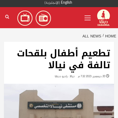
Ski
English
(
الإنجليزية
)
t
Primary
conten
Menu
ALL NEWS
HOME
تطعيم أطفال بلقحات
تالفة في نيالا
20 ديسمبر، 2023 7:32 م
نيالا : راديو دبنقا