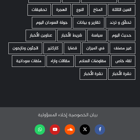
العين الثالثة
المناخ
النوع
الهجرة
تحقيقات
تحقّق و ترند
تقارير و بيانات
جولة السودان اليوم
حديث اليوم
سياسة
شريط الأخبار
عناوين الأخبار
غير مصنف
في الميزان
قضايا
كاركتير
لاجئون ونازحون
لقاء خاص
مفاوضات السلام
مقالات واراء
ملفات سودانية
نشرة الأخبار
نشرة الأخبار
بيان الخصوصية
إخلاء المسؤولية
Facebook
Twitter
Soundcloud
Youtube
تابعنا