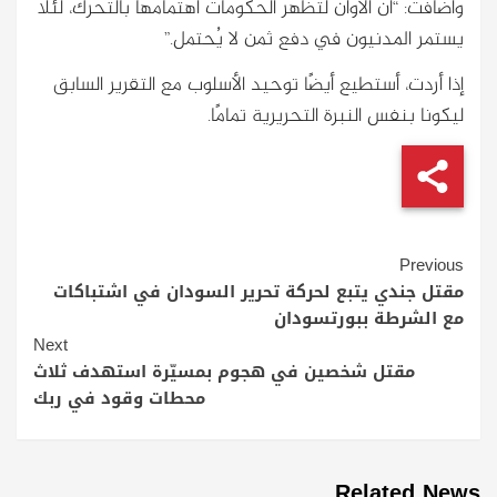
وأضافت: “آن الأوان لتُظهر الحكومات اهتمامها بالتحرك، لئلا
يستمر المدنيون في دفع ثمن لا يُحتمل.”
إذا أردت، أستطيع أيضًا توحيد الأسلوب مع التقرير السابق
ليكونا بنفس النبرة التحريرية تمامًا.
Continue
Previous
Reading
مقتل جندي يتبع لحركة تحرير السودان في اشتباكات
مع الشرطة ببورتسودان
Next
مقتل شخصين في هجوم بمسيّرة استهدف ثلاث
محطات وقود في ربك
Related News