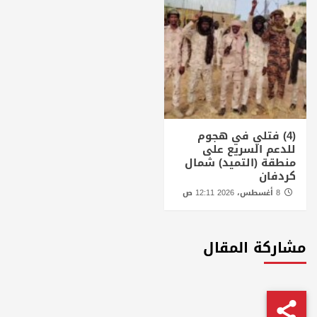
(4) فتلي في هجوم
للدعم السريع على
منطقة (التميد) شمال
كردفان
8 أغسطس، 2026 12:11 ص
مشاركة المقال