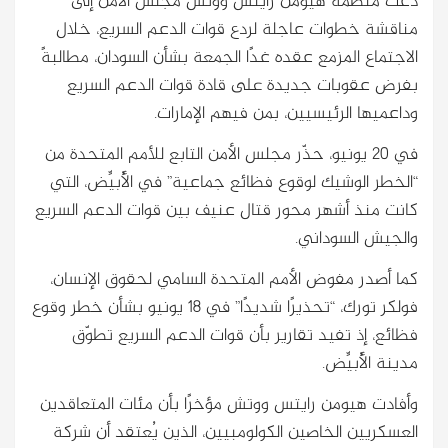
دعت منظمة هيومن رايتس ووتش مجلس الأمن إلى
مناقشة خطوات عاجلة لردع قوات الدعم السريع، خلال
الاجتماع المزمع عقده غدًا الجمعة بشأن السودان، مطالبةً
بفرض عقوبات جديدة على قادة قوات الدعم السريع
وداعميها الرئيسيين، بمن فيهم الإمارات.
في 20 يونيو، حذّر مجلس الأمن التابع للأمم المتحدة من
“الخطر الوشيك لوقوع فظائع جماعية” في الأُبيِّض، التي
كانت منذ أشهر محور قتال عنيف بين قوات الدعم السريع
والجيش السوداني.
كما أصدر مفوض الأمم المتحدة السامي لحقوق الإنسان،
فولكر تورك، “تحذيرًا شديدًا” في 18 يونيو بشأن خطر وقوع
فظائع، إذ تفيد تقارير بأن قوات الدعم السريع تطوّق
مدينة الأُبيِّض.
وأفادت هيومن رايتس ووتش مؤخرًا بأن مئات المتعاقدين
العسكريين الخاصين الكولومبيين، الذين يُعتقد أن شركة