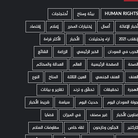
HUMAN RIGHT
­ بيئة ومناخ
أحتجاجات
خبار الإغاثة
أعمال
إختيارات المحرر
إعلام
إقتصاد
نقلاب 2021
اراء وتحليلات
الأخبار
الأكثر قراءة
لحرب في السودان
الخبر الرئيسي
الزراعة
الشائع
لصحة
الصفحة الرئيسية
العالم
العدالة والمحاكم
لعنف
العنف الجنسي
العين الثالثة
المناخ
النوع
لهجرة
تحقيقات
تحقّق و ترند
تقارير و بيانات
ولة السودان اليوم
حديث اليوم
سياسة
شريط الأخبار
ناوين الأخبار
غير مصنف
في الميزان
قضايا
اركتير
لاجئون ونازحون
لقاء خاص
مفاوضات السلام