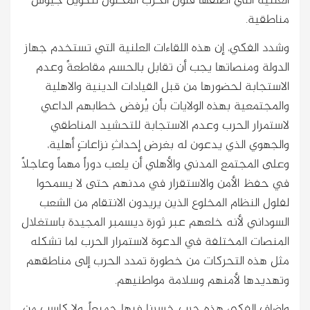
العلنية التي أطلقها فلول الحزب المحلول لتكوين جيوش
مناطقية.
وشدد الفكي، إن هذه اللقاءات العلنية التي تستخدم جهاز
الدولة ومنصاتها يجب أن تقابل بالحسم مقاطعةً وعدم
الاستجابة لحضورها من قبل القيادات الدينية والاهلية
والمجتمعية بهذه الولايات بأن يُرفض خطابهم الداعي
لاستمرار الحرب وعدم الاستجابة للتحشيد المناطقي
والجهوي الذي يدعون له بغرض إحداثِ نزاعاتٍ أهلية،
وعلى المجتمع المدني والأهلي أن يلعب دوراً مهماً وعاجلاً
في حفظ الأمن والاستقرار في مدنهم حتى لا يسمحوا
لفلول النظام المخلوع الذين يريدون الانتقام من الشعب
السوداني لأنه خلعهم عبر ثورة ديسمبر المجيدة باستغلال
المنصات المختلفة في الدعوة لاستمرار الحرب لما تشكله
مثل هذه التحركات من خطورة تمدد الحرب إلى مناطقهم
وتهديدها لأمنهم وسلامة مواطنيهم.
واضاف الفكي هذه حرب خسرنا فيها جميعاً، ولا كاسب من