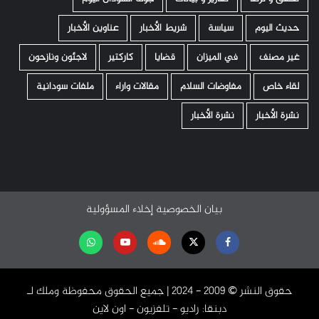
حديث اليوم
سياسة
شريط الأخبار
عناوين الأخبار
غير مصنف
في الميزان
قضايا
كاركتير
لاجئون ونازحون
لقاء خاص
مفاوضات السلام
مقالات واراء
ملفات سودانية
نشرة الأخبار
نشرة الأخبار
بيان الخصوصية
إخلاء المسؤولية
Facebook
Twitter
Soundcloud
Youtube
تابعنا
على
حقوق النشر ©️ 2009 - 2024 | جميع الحقوق محفوظة وملك لـ
واتساب
دبنقا: راديو - تلفزيون - اون لاين