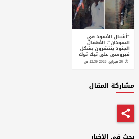
“أشبال الأسود في
السودان”: الأطفال
الجنود ينتشرون بشكل
فيروسي على تيك توك
26 فبراير، 2026 12:39 ص
مشاركة المقال
بحث في الأخبار