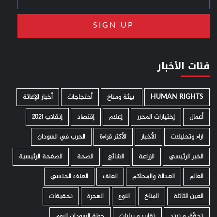
فئات الأخبار
HUMAN RIGHTS
­ بيئة ومناخ
أحتجاجات
أخبار الإغاثة
أعمال
إختيارات المحرر
إعلام
إقتصاد
إنقلاب 2021
اراء وتحليلات
الأخبار
الأكثر قراءة
الحرب في السودان
الخبر الرئيسي
الزراعة
الشائع
الصحة
الصفحة الرئيسية
العالم
العدالة والمحاكم
العنف
العنف الجنسي
العين الثالثة
المناخ
النوع
الهجرة
تحقيقات
تحقّق و ترند
تقارير و بيانات
جولة السودان اليوم