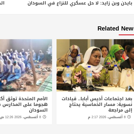
Reading
بايدن وبن زايد: لا حل عسكري للنزاع في السودان
ال
Related New
بعد اجتماعات أديس أبابا.. قيادات
نسوية: مسار الخماسية يحتاج
هجوما على المدارس 
إلى مراجعة
السودان
8 أغسطس، 2026 2:17 م
8 أغسطس، 2026 12:26 ص