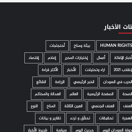
ات الأخبار
HUMAN RIGHT
­ بيئة ومناخ
أحتجاجات
خبار الإغاثة
أعمال
إختيارات المحرر
إعلام
إقتصاد
نقلاب 2021
اراء وتحليلات
الأخبار
الأكثر قراءة
لحرب في السودان
الخبر الرئيسي
الزراعة
الشائع
لصحة
الصفحة الرئيسية
العالم
العدالة والمحاكم
لعنف
العنف الجنسي
العين الثالثة
المناخ
النوع
لهجرة
تحقيقات
تحقّق و ترند
تقارير و بيانات
ولة السودان اليوم
حديث اليوم
سياسة
شريط الأخبار