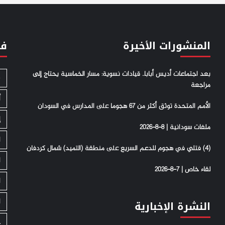
المنشورات الأخيرة
فئ
بعد اجتماعات أديس أبابا.. قيادات نسوية: مسار الخماسية يحتاج إلى
S
مراجعة
أ
الأمم المتحدة توثق أكثر من 67 هجوما على المدارس في السودان
إ
ملفات سودانية | 8-8-2026
ا
(4) فتلي في هجوم للدعم السريع على منطقة (التميد) شمال كردفان
ا
لقاء خاص | 7-8-2026
ا
ا
النشرة الإخبارية
ج