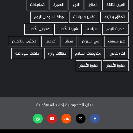
العين الثالثة
المناخ
النوع
الهجرة
تحقيقات
تحقّق و ترند
تقارير و بيانات
جولة السودان اليوم
حديث اليوم
سياسة
شريط الأخبار
عناوين الأخبار
غير مصنف
في الميزان
قضايا
كاركتير
لاجئون ونازحون
لقاء خاص
مفاوضات السلام
مقالات واراء
ملفات سودانية
نشرة الأخبار
نشرة الأخبار
بيان الخصوصية
إخلاء المسؤولية
Facebook
Twitter
Soundcloud
Youtube
تابعنا