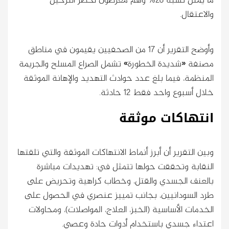
ما يمثل نسبة 28% وهم معرضون لخطر الترحيل
والاعتقال.
وأوضح التقرير أن 17 من الصحفيين يقيمون في مناطق
مصنفة «شديدة الخطورة» تشمل الصراع المسلح والجريمة
المنظمة، فيما بلغ عدد حوادث التهديد والإهانة الموثقة
خلال أسبوع واحد فقط 12 حادثة.
انتهاكات موثقة
وبين التقرير أن أبرز أنماط الانتهاكات الموثقة والتي تلقتها
النقابة وتحققت حولها تتمثل في: تهديدات مباشرة
بالعنف الجسدي والقتل، وخطاب كراهية وتحريض على
طرد السودانيين، بجانب تمييز عنصري في الحصول على
الخدمات الأساسية (الخبز، العلاج، المواصلات)، ومحاولات
اعتداء جسدي باستخدام أدوات حادة وعصي.