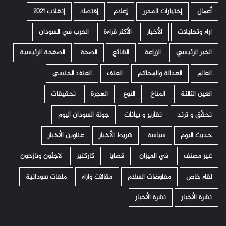
أعمال
إختيارات المحرر
إعلام
إقتصاد
إنقلاب 2021
اراء وتحليلات
الأخبار
الأكثر قراءة
الحرب في السودان
الخبر الرئيسي
الزراعة
الشائع
الصحة
الصفحة الرئيسية
العالم
العدالة والمحاكم
العنف
العنف الجنسي
العين الثالثة
المناخ
النوع
الهجرة
تحقيقات
تحقّق و ترند
تقارير و بيانات
جولة السودان اليوم
حديث اليوم
سياسة
شريط الأخبار
عناوين الأخبار
غير مصنف
في الميزان
قضايا
كاركتير
لاجئون ونازحون
لقاء خاص
مفاوضات السلام
مقالات واراء
ملفات سودانية
نشرة الأخبار
نشرة الأخبار