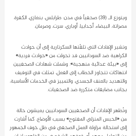
ويتوزع الـ (39) صحفياً في مدن: طرابلس، بنغازي، الكفرة،
مصراتة، البيضاء، أجدابيا، أوباري، سرت، وصرمان.
وتشير الإفادات التي تلقّتها السكرتارية إلى أن حوادث
الكراهية ضد السودانيين قد تحولت من «حوادث فردية»
إلى «بيئة عدائية منهجية». وشملت شهادات الصحفيين
انتهاكات تتجاوز الخطاب إلى الفعل، تمثلت في التوقيف
والتهديد بالعنف الجسدي، والتمييز في الخدمات الأساسية،
بجانب مضايقات متكررة ضد الصحفيات.
وتُظهر الإفادات أن الصحفيين السودانيين يعيشون حالة
من «الحبس المنزلي المفتوح» بسبب الأوضاع، كما أشارت
إلى استحالة مزاولة العمل الصحفي في ظل خوف الجمهور