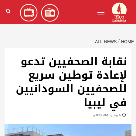
Ski
English
(
الإنجليزية
)
Primary
t
Menu
conten
ALL NEWS
HOME
نقابة الصحفيين تدعو
لإعادة توطين سريع
للصحفيين السودانيين
في ليبيا
17 يونيو، 2026 11:30 م