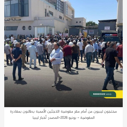
محتجون ليبيون من أمام مقر مفوضية اللاجئين الأممية يطالبون بمغادرة
المفوضية - يونيو 2026-المصدر: أخبار ليبيا