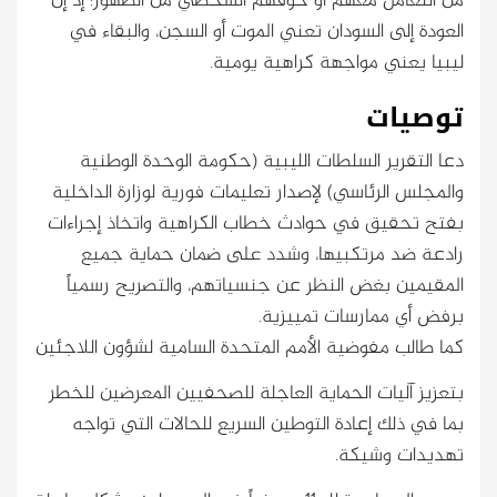
من التعامل معهم أو خوفهم الشخصي من الظهور؛ إذ إن
العودة إلى السودان تعني الموت أو السجن، والبقاء في
ليبيا يعني مواجهة كراهية يومية.
توصيات
دعا التقرير السلطات الليبية (حكومة الوحدة الوطنية
والمجلس الرئاسي) لإصدار تعليمات فورية لوزارة الداخلية
بفتح تحقيق في حوادث خطاب الكراهية واتخاذ إجراءات
رادعة ضد مرتكبيها، وشدد على ضمان حماية جميع
المقيمين بغض النظر عن جنسياتهم، والتصريح رسمياً
برفض أي ممارسات تمييزية.
كما طالب مفوضية الأمم المتحدة السامية لشؤون اللاجئين
بتعزيز آليات الحماية العاجلة للصحفيين المعرضين للخطر
بما في ذلك إعادة التوطين السريع للحالات التي تواجه
تهديدات وشيكة.