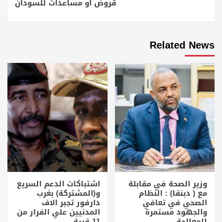
قروض أو مساعدات للسودان
Related News
وزير الصحة في مقابلة
اشتباكات الدعم السريع
مع ( دبنقا) : النظام
و(المشتركة) بغرب
الصحي في تعافي
دارفور تجبر الاف
والجهود مستمرة
المدنيين علي الفرار من
للمعالجة
11 قرية