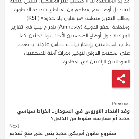
مد يد المساعدة للـ 11 صحفياً غير المسجلين بشكل عاجلة
لتسجيل أوضاعهم ونقلهم من المناطق شديدة الخطورة.
وطالب التقرير منظمة «مراسلون بلا حدود» (RSF)
ومنظمة العفو الدولية (Amnesty) بإدراج ليبيا في تقارير
المراقبة حول أوضاع الصحفيين الأجانب واللاجئين. كما
طالب المنظمتين بإصدار بيانات تضامن عاجلة، والضغط
على المجتمع الدولي لتوفير ممرات آمنة للصحفيين
السودانيين الراغبين في المغادرة.
Continue
Previous
Reading
وفد الاتحاد الأوروبي في السودان.. انخراط سياسي
جديد أم ممارسة ضغوط من الداخل؟
Next
مشروع قانون أمريكي جديد ينص على منع تقديم