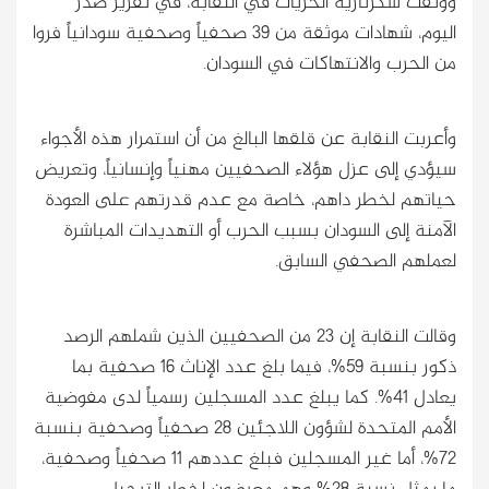
ووثقت سكرتارية الحريات في النقابة، في تقرير صدر
اليوم، شهادات موثقة من 39 صحفياً وصحفية سودانياً فروا
من الحرب والانتهاكات في السودان.
وأعربت النقابة عن قلقها البالغ من أن استمرار هذه الأجواء
سيؤدي إلى عزل هؤلاء الصحفيين مهنياً وإنسانياً، وتعريض
حياتهم لخطر داهم، خاصة مع عدم قدرتهم على العودة
الآمنة إلى السودان بسبب الحرب أو التهديدات المباشرة
لعملهم الصحفي السابق.
وقالت النقابة إن 23 من الصحفيين الذين شملهم الرصد
ذكور بنسبة 59%، فيما بلغ عدد الإناث 16 صحفية بما
يعادل 41%. كما يبلغ عدد المسجلين رسمياً لدى مفوضية
الأمم المتحدة لشؤون اللاجئين 28 صحفياً وصحفية بنسبة
72%، أما غير المسجلين فبلغ عددهم 11 صحفياً وصحفية،