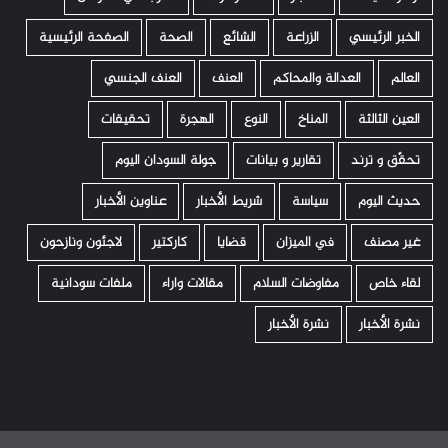
الخبر الرئيسي
الزراعة
الشائع
الصحة
الصفحة الرئيسية
العالم
العدالة والمحاكم
العنف
العنف الجنسي
العين الثالثة
المناخ
النوع
الهجرة
تحقيقات
تحقّق و ترند
تقارير و بيانات
جولة السودان اليوم
حديث اليوم
سياسة
شريط الأخبار
عناوين الأخبار
غير مصنف
في الميزان
قضايا
كاركتير
لاجئون ونازحون
لقاء خاص
مفاوضات السلام
مقالات واراء
ملفات سودانية
نشرة الأخبار
نشرة الأخبار