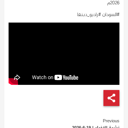
2026م
#السودان #راديو_دبنقا
Continue
Previous
نشرة الاخبار | 19-6-2026