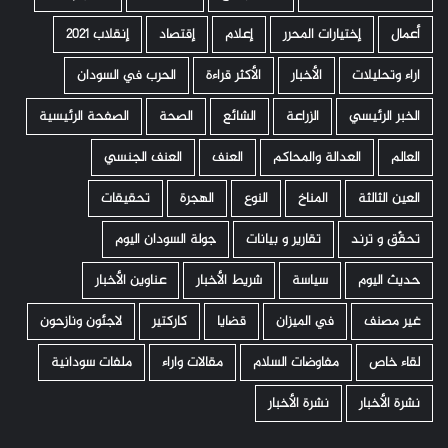
أعمال
إختيارات المحرر
إعلام
إقتصاد
إنقلاب 2021
اراء وتحليلات
الأخبار
الأكثر قراءة
الحرب في السودان
الخبر الرئيسي
الزراعة
الشائع
الصحة
الصفحة الرئيسية
العالم
العدالة والمحاكم
العنف
العنف الجنسي
العين الثالثة
المناخ
النوع
الهجرة
تحقيقات
تحقّق و ترند
تقارير و بيانات
جولة السودان اليوم
حديث اليوم
سياسة
شريط الأخبار
عناوين الأخبار
غير مصنف
في الميزان
قضايا
كاركتير
لاجئون ونازحون
لقاء خاص
مفاوضات السلام
مقالات واراء
ملفات سودانية
نشرة الأخبار
نشرة الأخبار