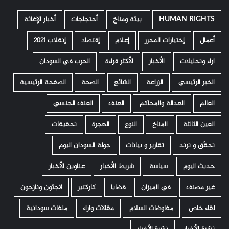
HUMAN RIGHTS
­ بيئة ومناخ
أحتجاجات
أخبار الإغاثة
أعمال
إختيارات المحرر
إعلام
إقتصاد
إنقلاب 2021
اراء وتحليلات
الأخبار
الأكثر قراءة
الحرب في السودان
الخبر الرئيسي
الزراعة
الشائع
الصحة
الصفحة الرئيسية
العالم
العدالة والمحاكم
العنف
العنف الجنسي
العين الثالثة
المناخ
النوع
الهجرة
تحقيقات
تحقّق و ترند
تقارير و بيانات
جولة السودان اليوم
حديث اليوم
سياسة
شريط الأخبار
عناوين الأخبار
غير مصنف
في الميزان
قضايا
كاركتير
لاجئون ونازحون
لقاء خاص
مفاوضات السلام
مقالات واراء
ملفات سودانية