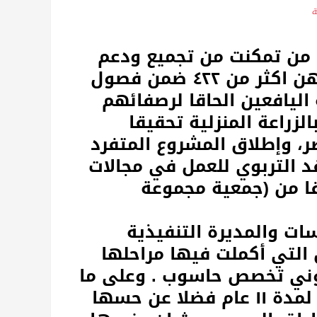
ة
 من تمكنت من تجميع ودعم
حوالي ٤،٥٠٠ سيدة في ٢٢٧ مجموعة منهن اكثر من ٤٢٢ ضمن فصول
 ٦ فصول للفتية اليافعين الحاقا لرصفائهم
لزراعة المنزلية تحقيقا
ضر، وإطلاق المشروع المتفرد
قد التربوي للعمل في مجالات
قا من (جمعية مجموعة
 والمديرة التنفيذية
 التي أكملت فيها مراحلها
بوني تخصص حاسوب . وعلى ما
يبدو أن عملها كمعلمة بمرحلة الأساس لمدة ١١ عام فضلا عن حسها