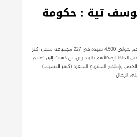
يوسف تية : حكومة
اطلق عليها لقب (حكومة محلية)، فهي من تمكنت من تجميع ودعم حوالي ٤،٥٠٠ سيدة في ٢٢٧ مجموعة منهن اكثر
ا اطلقت ٦ فصول للفتية اليافعين الحاقا لرصفائهم بالمدارس، بل ذهبت إلى تعليم
 الخضر، وإطلاق المشروع المتفرد (كسر التنميط)
لى الرجال