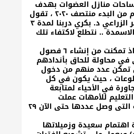
ساحات منازل العضوات بهدف
اكتفاء كل اسرة من احتياجاتها خلال عام من البدء منتصف ٢٠٢٠ ، تقول
سعيدة " بمساعدة منظمة صيحة والخبير الزراعي د. بكري دربنا لمدة ٣
اسمدة .. نتطلع لاكتفاء تلك
تغير بات واضحا في انجازات المجموعة، اذ تمكنت من إنشاء ٦ فصول
 في محاولة للحاق بأندادهم
ن تمكن عدد منهم من دخول
طوعات ، حيث يكون في كل
رة في الأحياء لمتابعة
التعليم للأمهات عملت
المجموعة على انشاء فصول محو الأمية التى وصل عددها حتى الآن ٢٩
 اهتمام سعيدة وزميلاتها