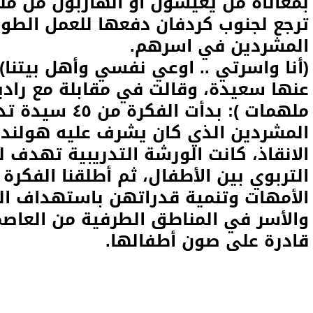
بمعاناة من يعيشون او الهاربون من من
ترجع لجنوب كردفان دفعها للعمل الط
المشردين في اسرهم.
(أنا واسرتي .. اوعي نفسي وأهل بيتنا) 
عنها سعيدة، وقالت في مقابلة مع رادي
ملهمات ): بدأت 
المشردين الذي كان يشرف عليه هولند
الانقاذ، كانت الورشة التدريبية تهدف ل
الأمهات وتنمية قدراتهن باستهداف ال
والأسر في المناطق الطرفية من العاصمة 
قادرة على صون أطفالها.