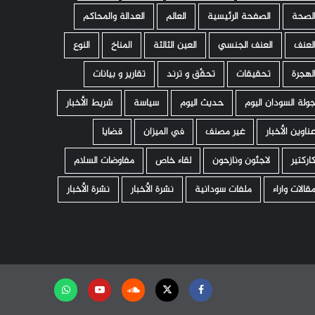
لصحة
الصفحة الرئيسية
العالم
العدالة والمحاكم
لعنف
العنف الجنسي
العين الثالثة
المناخ
النوع
لهجرة
تحقيقات
تحقّق و ترند
تقارير و بيانات
ولة السودان اليوم
حديث اليوم
سياسة
شريط الأخبار
ناوين الأخبار
غير مصنف
في الميزان
قضايا
اركتير
لاجئون ونازحون
لقاء خاص
مفاوضات السلام
قالات واراء
ملفات سودانية
نشرة الأخبار
نشرة الأخبار
Facebook
Twitter
Soundcloud
Youtube
تابعنا
على