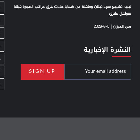
ليبيا: تشييع سودانيتان وطفلة من ضحايا حادث غرق مراكب الهجرة قبالة
ا
سواحل طبرق
ا
في الميزان | 5-8-2026
ا
ج
النشرة الإخبارية
ع
ك
م