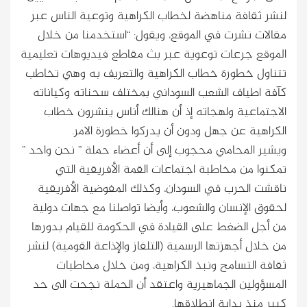
لنشر ثقافة مناهضة لخطاب الكراهية وتوعية الناس عبر
مقالات نشرت في الموقع، ويقول: “استخدمنا من خلال
الموقع جرعات توعوية عبر بث مقاطع فيديوهات تعليمية
تتناول خطورة خطاب الكراهية والتعريف به وهي تخاطب
كآفة اطياف الشعب السوداني بمختلف سحناته وكياناته
الاجتماعية ولهجاته إذ أن هنالك أناس ينشرون خطاب
الكراهية عن جهل ودون أن يدركوا خطورة الامر.
ويشير المحامي محجوب إلى أن أعضاء حملة ” نحن واحد ”
تمكنوا من مخاطبة اجتماعات القمة الأفريقية التي
ناقشت الحرب في السودان، وكذلك المفوضية الأفريقية
لحقوق الإنسان والشعوب، وأيضا تواصلنا مع جهات دولية
من أجل الضغط على القيادة في الحكومة للقيام بدورها
من خلال أجهزتها الرسمية (التلفاز والإذاعة القومية) لنشر
ثقافة التسامح ونبذ الكراهية، ومن خلال مخاطبات
المسؤولين الجماهيرية واعتقد أن الحملة نجحت الى حد
كبير منذ بداية انطلاقها.