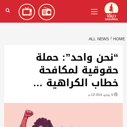
Ski
English
(
الإنجليزية
)
Primary
t
Menu
conten
ALL NEWS
HOME
“نحن واحد”: حملة
حقوقية لمكافحة
خطاب الكراهية …
12 يوليو، 2024 2:21 م