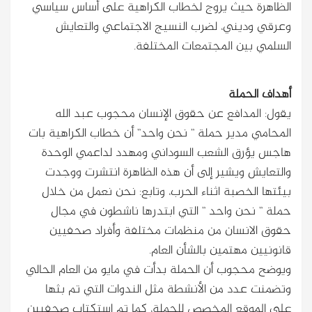
الظاهرة حيث يروج لخطاب الكراهية على أساس سياسي
وعرقي وديني، لضرب النسيج الاجتماعي والتعايش
السلمي بين المجتمعات المختلفة.
أهداف الحملة
يقول: المدافع عن حقوق الإنسان محجوب عبد الله
المحامي مدير حملة ” نحن واحد” أن خطاب الكراهية بات
هاجس يؤرق الشعب السوداني ومهدد لداعمي الوحدة
والتعايش ويشير إلى أن هذه الظاهرة انتشرت ووجدت
بيئتها الخصبة اثناء الحرب، وتابع: نحن نعمل من خلال
حملة ” نحن واحد ” التي ابتدرها ناشطون في مجال
حقوق الانسان من منظمات مختلفة وأفراد صحفيين
قانونيين مهتمين بالشأن العام.
ويوضح محجوب أن الحملة بدأت في مايو من العام الحالي
وتضمنت عدد من الأنشطة مثل الندوات التي تم بثها
على الموقع المخصص للحملة، كما تم استكتاب صحفيين