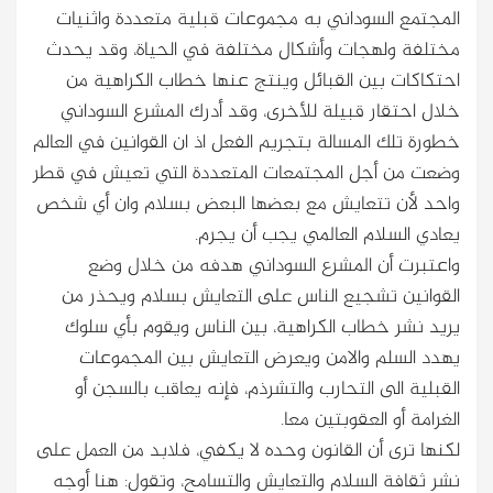
المجتمع السوداني به مجموعات قبلية متعددة واثنيات
مختلفة ولهجات وأشكال مختلفة في الحياة، وقد يحدث
احتكاكات بين القبائل وينتج عنها خطاب الكراهية من
خلال احتقار قبيلة للأخرى، وقد أدرك المشرع السوداني
خطورة تلك المسالة بتجريم الفعل اذ ان القوانين في العالم
وضعت من أجل المجتمعات المتعددة التي تعيش في قطر
واحد لأن تتعايش مع بعضها البعض بسلام وان أي شخص
يعادي السلام العالمي يجب أن يجرم.
واعتبرت أن المشرع السوداني هدفه من خلال وضع
القوانين تشجيع الناس على التعايش بسلام ويحذر من
يريد نشر خطاب الكراهية، بين الناس ويقوم بأي سلوك
يهدد السلم والامن ويعرض التعايش بين المجموعات
القبلية الى التحارب والتشرذم، فإنه يعاقب بالسجن أو
الغرامة أو العقوبتين معا.
لكنها ترى أن القانون وحده لا يكفي، فلابد من العمل على
نشر ثقافة السلام والتعايش والتسامح، وتقول: هنا أوجه