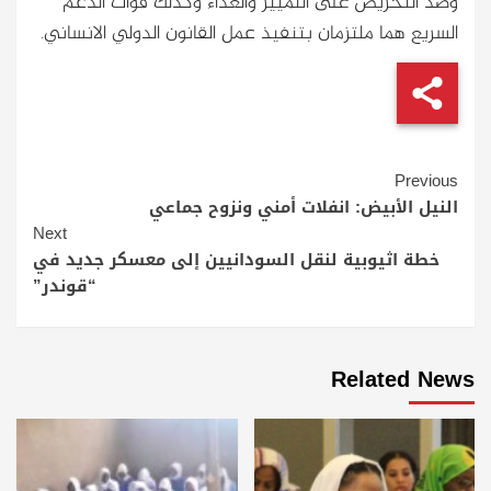
وضد التحريض على التمييز والعداء وكذلك قوات الدعم
السريع هما ملتزمان بتنفيذ عمل القانون الدولي الانساني.
Continue
Previous
Reading
النيل الأبيض: انفلات أمني ونزوح جماعي
Next
خطة اثيوبية لنقل السودانيين إلى معسكر جديد في
“قوندر”
Related News