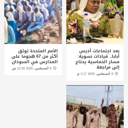
بعد اجتماعات أديس
الأمم المتحدة توثق
أبابا.. قيادات نسوية:
أكثر من 67 هجوما على
مسار الخماسية يحتاج
المدارس في السودان
إلى مراجعة
8 أغسطس، 2026 12:26 ص
8 أغسطس، 2026 2:17 م