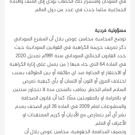
في السودان واستمرار ذلك الخطاب يؤدي إلى العنف والابادة
الجماعية مثلما حدث في عدد من دول العالم.
مسؤولية فردية
توضح المحامية محاسن عوض بلال أن المشرع السوداني
ذكر تعريف جريمة الكراهية في القوانين السودانية حيث
حدد القانون الجنائي السوداني سنة 1991م تعديل 2020
في المادة 64 التي جاء فيها ( من يعمل على إثارة الكراهية
أو الاحتقار او العداوة ضد اي طائفة أو بين الطوائف بسبب
اختلاف العرق أو اللون أو اللسان أو بأي كيفية تعرض
السلام العام للخطر، يعاقب بالسجن مدة لا تتجاوز سنتين
او بالغرامة او بالعقوبتين معًا)، كما أن قانون الصحافة
والمطبوعات لعام 2009 في المادة 26 الزم الصحف بعدم
نشر أي أمر يتعارض مع الأديان أو كريم المعتقدات او
الأعراف أو العلم.
وتضيف المدافعة الحقوقية، محاسن عوض بلال أن