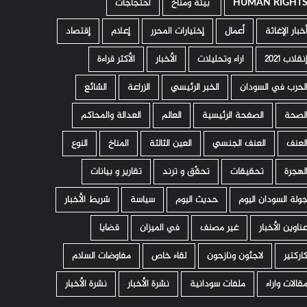
HUMAN RIGHT
­ بيئة ومناخ
أحتجاجات
خبار الإغاثة
أعمال
إختيارات المحرر
إعلام
إقتصاد
نقلاب 2021
اراء وتحليلات
الأخبار
الأكثر قراءة
لحرب في السودان
الخبر الرئيسي
الزراعة
الشائع
لصحة
الصفحة الرئيسية
العالم
العدالة والمحاكم
لعنف
العنف الجنسي
العين الثالثة
المناخ
النوع
لهجرة
تحقيقات
تحقّق و ترند
تقارير و بيانات
ولة السودان اليوم
حديث اليوم
سياسة
شريط الأخبار
ناوين الأخبار
غير مصنف
في الميزان
قضايا
اركتير
لاجئون ونازحون
لقاء خاص
مفاوضات السلام
قالات واراء
ملفات سودانية
نشرة الأخبار
نشرة الأخبار