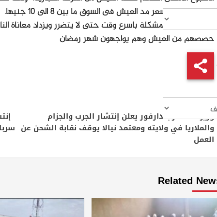
13 جنيه، بينما س
التدخل لحسم المشكلة باسرع وقت حتى لا يتضرر ويزداد معاناة النا
حصصهم من العيش وهم يواجهون شهر رمضان
Continue
Previous
Reading
وزير صحة غرب دارفور يعلن إنتشار الجرب والجزام
إنت
والملاريا في ولايته ومعتمد نيالا يوقف نقابة الشحن عن
سربا
العمل
Related New