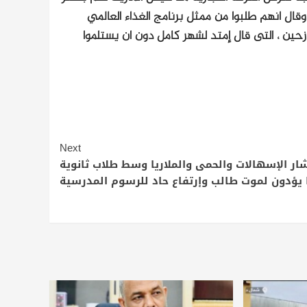
عر مد العيش فى السوق ما بين 8 الى 10 جنيها. وقال انهم طلبوا من ممثل برنامج الغذاء العالمي
زحين ، التى قال إمتد لشهر كامل دون ان يستلموا
Next
شار الإسهالات والحمى والملاريا وسط طلاب ثانوية
 يؤدون لموت طالب وإرتفاع حاد للرسوم المدرسية