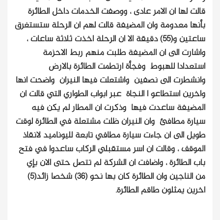
قالت لها ان الامر عادى ،
ووصفت الخدمات داخل الطائرة
بأنها معدومة وان المضيفة قالت لهم ان الرحلة ستستغرق
ساعتين و(55) دقيقة الا ان الرحلة اخذت ثلاثة ساعات ،
واشارت الى ان المضيفة طلبت منهم ربط الاحزمة
استعدادا للهبوط وفجأة ارتطمت الطائرة بالارض
وانشطرت الى نصفين واشتعلت فيها النيران واضحت انها
واخرين استطاعو ا النجاة عبر ابواب الطواري التي قالت ان
المضيفة ساعدت فيها وذكرت ان المطار لم يكن فيه
سيارة مطافئ وان النيران ظلت مشتعلة في الطائرة لوقت
طويل الى ان جاءت سيارة مطافي تابعة لليوناميد لانقاذ
الموقف ، وقالت ان اسر مستقبلي الركاب ساعدوا في فتح
باب الطائرة ، واضافت ان الشركة لم تتصل حتى الان بإي
من الناجين وان الطائرة كان بها نحو (36) شخصا زائد(5)
اخرين يمثلون طاقم الطائرة.