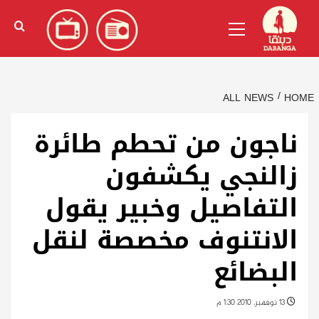
Ski
English
(
الإنجليزية
)
Primary
t
Menu
conten
ALL NEWS
HOME
ناجون من تحطم طائرة
زالنجي يكشفون
التفاصيل وخبير يقول
الانتنوف مخصصة لنقل
البضائع
13 نوفمبر، 2010 1:30 م