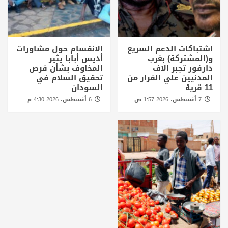
اشتباكات الدعم السريع
الانقسام حول مشاورات
و(المشتركة) بغرب
أديس أبابا يثير
دارفور تجبر الاف
المخاوف بشأن فرص
المدنيين علي الفرار من
تحقيق السلام في
11 قرية
السودان
7 أغسطس، 2026 1:57 ص
6 أغسطس، 2026 4:30 م