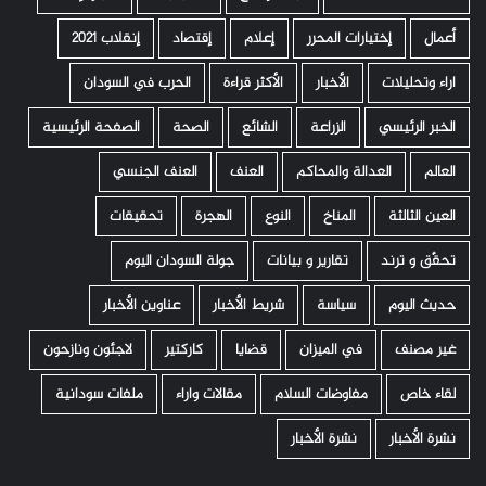
أعمال
إختيارات المحرر
إعلام
إقتصاد
إنقلاب 2021
اراء وتحليلات
الأخبار
الأكثر قراءة
الحرب في السودان
الخبر الرئيسي
الزراعة
الشائع
الصحة
الصفحة الرئيسية
العالم
العدالة والمحاكم
العنف
العنف الجنسي
العين الثالثة
المناخ
النوع
الهجرة
تحقيقات
تحقّق و ترند
تقارير و بيانات
جولة السودان اليوم
حديث اليوم
سياسة
شريط الأخبار
عناوين الأخبار
غير مصنف
في الميزان
قضايا
كاركتير
لاجئون ونازحون
لقاء خاص
مفاوضات السلام
مقالات واراء
ملفات سودانية
نشرة الأخبار
نشرة الأخبار