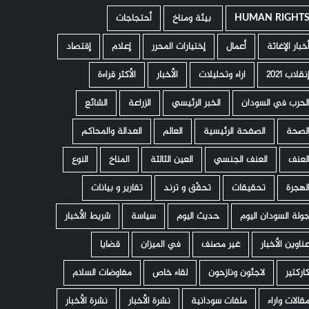
HUMAN RIGHT
­ بيئة ومناخ
أحتجاجات
خبار الإغاثة
أعمال
إختيارات المحرر
إعلام
إقتصاد
نقلاب 2021
اراء وتحليلات
الأخبار
الأكثر قراءة
لحرب في السودان
الخبر الرئيسي
الزراعة
الشائع
لصحة
الصفحة الرئيسية
العالم
العدالة والمحاكم
لعنف
العنف الجنسي
العين الثالثة
المناخ
النوع
لهجرة
تحقيقات
تحقّق و ترند
تقارير و بيانات
ولة السودان اليوم
حديث اليوم
سياسة
شريط الأخبار
ناوين الأخبار
غير مصنف
في الميزان
قضايا
اركتير
لاجئون ونازحون
لقاء خاص
مفاوضات السلام
قالات واراء
ملفات سودانية
نشرة الأخبار
نشرة الأخبار