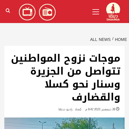
Ski
English
(
الإنجليزية
)
Primary
t
Menu
conten
ALL NEWS
HOME
موجات نزوح المواطنين
تتواصل من الجزيرة
وسنار نحو كسلا
والقضارف
26 ديسمبر، 2023 8:42 م
كسلا : راديو دبنقا