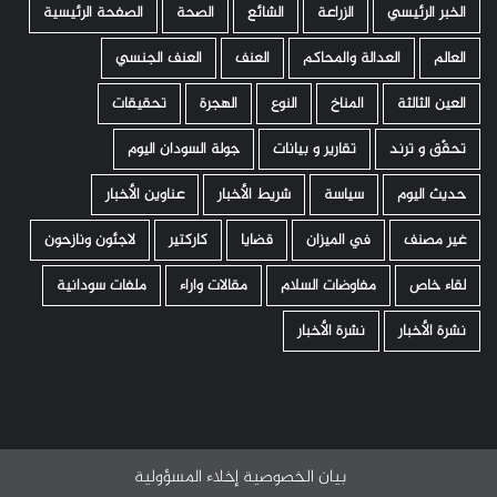
الخبر الرئيسي
الزراعة
الشائع
الصحة
الصفحة الرئيسية
العالم
العدالة والمحاكم
العنف
العنف الجنسي
العين الثالثة
المناخ
النوع
الهجرة
تحقيقات
تحقّق و ترند
تقارير و بيانات
جولة السودان اليوم
حديث اليوم
سياسة
شريط الأخبار
عناوين الأخبار
غير مصنف
في الميزان
قضايا
كاركتير
لاجئون ونازحون
لقاء خاص
مفاوضات السلام
مقالات واراء
ملفات سودانية
نشرة الأخبار
نشرة الأخبار
بيان الخصوصية
إخلاء المسؤولية