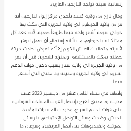
إنسانية سيئة تواجه النازحين الفارين.
وقال نازح من ولاية كسلا بأحدي مراكز إيواء النازحين أنه
فر من ولاية الخرطوم الي ولاية الجزيرة التي مكث بها
حوالي سبعة أشهر واجه فيها ظروفاً صعبة، لأنه فقد كل
ممتلكاته بالخرطوم، مبيناً انه إستطاع أن يعمل ليوفر
لأسرته متطلبات العيش الكريم إلا أنه تعرض لحادث حركة
جعلته يمكث بالمستشفى وبمنزله لشهرين قبل أن يفر
من ولاية الجزيرة الي ولاية سنار بسبب دخول قوات الدعم
السريع الي ولاية الجزيرة ومدينة ود مدني التي أستقر
فيها.
وأضاف في مساء الثامن عشر من ديسمبر 2023 عمت
مدينة ود مدني الفرح بإنتصار القوات المسلحة السودانية
على قوات الدعم السريع، وخرجت المسيرات المؤيدة
للجيش، وضجت وسائل التواصل الإجتماعي بالرسائل
الصوتية والفيديوهات بين أنصار الفريقين، وسرعان ما