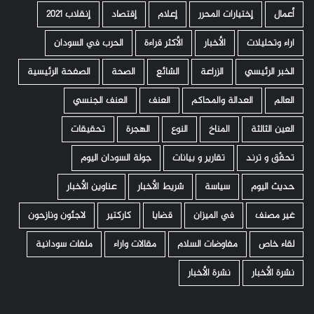
أعمال
إختيارات المحرر
إعلام
إقتصاد
إنقلاب 2021
اراء وتحليلات
الأخبار
الأكثر قراءة
الحرب في السودان
الخبر الرئيسي
الزراعة
الشائع
الصحة
الصفحة الرئيسية
العالم
العدالة والمحاكم
العنف
العنف الجنسي
العين الثالثة
المناخ
النوع
الهجرة
تحقيقات
تحقّق و ترند
تقارير و بيانات
جولة السودان اليوم
حديث اليوم
سياسة
شريط الأخبار
عناوين الأخبار
غير مصنف
في الميزان
قضايا
كاركتير
لاجئون ونازحون
لقاء خاص
مفاوضات السلام
مقالات واراء
ملفات سودانية
نشرة الأخبار
نشرة الأخبار