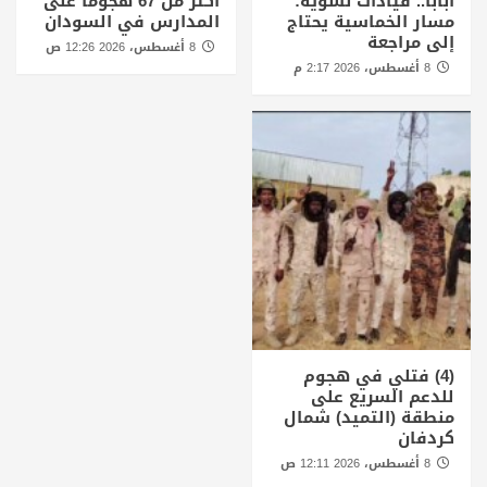
أبابا.. قيادات نسوية:
أكثر من 67 هجوما على
مسار الخماسية يحتاج
المدارس في السودان
إلى مراجعة
8 أغسطس، 2026 12:26 ص
8 أغسطس، 2026 2:17 م
(4) فتلي في هجوم
للدعم السريع على
منطقة (التميد) شمال
كردفان
8 أغسطس، 2026 12:11 ص