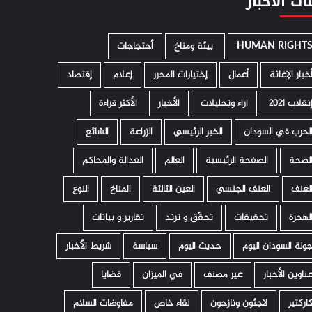
ات الأخبار
HUMAN RIGHT
­ بيئة ومناخ
أحتجاجات
خبار الإغاثة
أعمال
إختيارات المحرر
إعلام
إقتصاد
نقلاب 2021
اراء وتحليلات
الأخبار
الأكثر قراءة
لحرب في السودان
الخبر الرئيسي
الزراعة
الشائع
لصحة
الصفحة الرئيسية
العالم
العدالة والمحاكم
لعنف
العنف الجنسي
العين الثالثة
المناخ
النوع
لهجرة
تحقيقات
تحقّق و ترند
تقارير و بيانات
ولة السودان اليوم
حديث اليوم
سياسة
شريط الأخبار
ناوين الأخبار
غير مصنف
في الميزان
قضايا
اركتير
لاجئون ونازحون
لقاء خاص
مفاوضات السلام