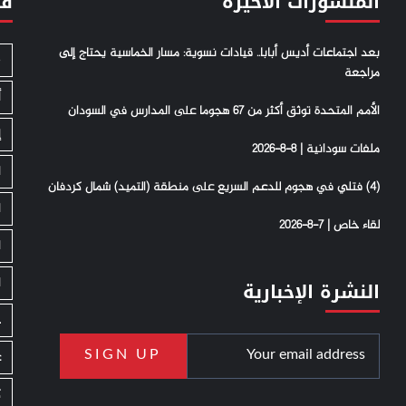
المنشورات الأخيرة
فئ
بعد اجتماعات أديس أبابا.. قيادات نسوية: مسار الخماسية يحتاج إلى
S
مراجعة
أ
الأمم المتحدة توثق أكثر من 67 هجوما على المدارس في السودان
إ
ملفات سودانية | 8-8-2026
ا
(4) فتلي في هجوم للدعم السريع على منطقة (التميد) شمال كردفان
ا
لقاء خاص | 7-8-2026
ا
ا
النشرة الإخبارية
ج
ع
ك