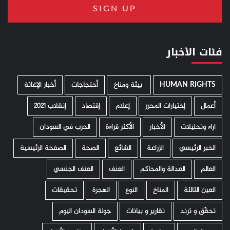
فئات الأخبار
HUMAN RIGHTS
­ بيئة ومناخ
أحتجاجات
أخبار الإغاثة
أعمال
إختيارات المحرر
إعلام
إقتصاد
إنقلاب 2021
اراء وتحليلات
الأخبار
الأكثر قراءة
الحرب في السودان
الخبر الرئيسي
الزراعة
الشائع
الصحة
الصفحة الرئيسية
العالم
العدالة والمحاكم
العنف
العنف الجنسي
العين الثالثة
المناخ
النوع
الهجرة
تحقيقات
تحقّق و ترند
تقارير و بيانات
جولة السودان اليوم