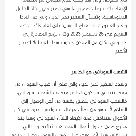
في السودان ومن هنا يجب عدم التعامل مع منظمة
الإيقاد باعتبارها خصم وإنما هي نصير في إيجاد الحلول
الدبلوماسية. وتسىآل السفير نصر الدين والي عن لماذا
وافق الفريق عبد الفتاح البرهان على لقاء قائد الدعم
السريع في 28 ديسمبر 2023 وكان يزمع المغادرة إلى
جيبوتي وكان من الممكن حدوث هذا اللقاء لولا اعتذار
الأخير.
الشعب السوداني هو الخاسر
وشدد السفير نصر الدين والي على أن غياب السودان من
قمة عنتيبي سيكون الخاسر منه هو الشعب السوداني،
فالشعب السوداني يتعلق بقشة من أجل الوصول إلى
السلام لأنه هو من يطأ جمرة الحرب وليس غيره. في كل
الأحوال ستناقش قمة الإيقاد الشأن السوداني وهذا بند
مدرج ضمن جدول أعمال القمة الاستثنائية. وبالتالي
سينقش هذا الأمر وفي غياب صوت السودان وغياب موقف