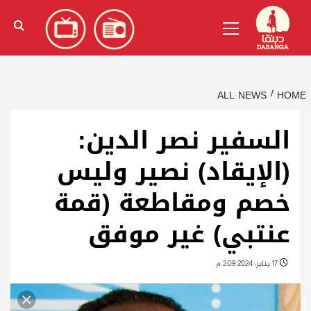
Ski
English
(
الإنجليزية
)
Primary
t
Menu
conten
ALL NEWS
HOME
السفير نصر الدين:
(الإيقاد) نصير وليس
خصم ومقاطعة (قمة
عنتبي) غير موفق
17 يناير، 2024 2:09 م