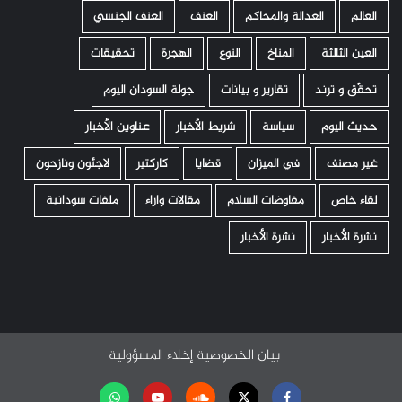
العالم
العدالة والمحاكم
العنف
العنف الجنسي
العين الثالثة
المناخ
النوع
الهجرة
تحقيقات
تحقّق و ترند
تقارير و بيانات
جولة السودان اليوم
حديث اليوم
سياسة
شريط الأخبار
عناوين الأخبار
غير مصنف
في الميزان
قضايا
كاركتير
لاجئون ونازحون
لقاء خاص
مفاوضات السلام
مقالات واراء
ملفات سودانية
نشرة الأخبار
نشرة الأخبار
بيان الخصوصية
إخلاء المسؤولية