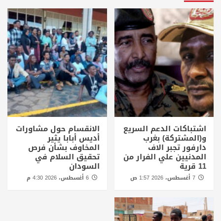
اشتباكات الدعم السريع
الانقسام حول مشاورات
و(المشتركة) بغرب
أديس أبابا يثير
دارفور تجبر الاف
المخاوف بشأن فرص
المدنيين علي الفرار من
تحقيق السلام في
11 قرية
السودان
7 أغسطس، 2026 1:57 ص
6 أغسطس، 2026 4:30 م