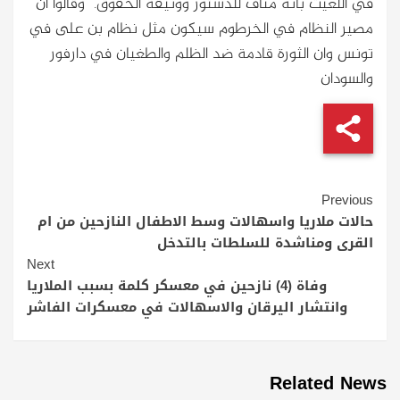
في اللعيت بأنه مناف للدستور ووثيقة الحقوق. وقالوا ان
مصير النظام في الخرطوم سيكون مثل نظام بن على في
تونس وان الثورة قادمة ضد الظلم والطغيان في دارفور
والسودان
Continue
Previous
Reading
حالات ملاريا واسهالات وسط الاطفال النازحين من ام
القرى ومناشدة للسلطات بالتدخل
Next
وفاة (4) نازحين في معسكر كلمة بسبب الملاريا
وانتشار اليرقان والاسهالات في معسكرات الفاشر
Related News