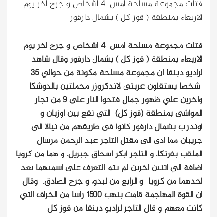
قتلت مجموعة مسلحة امس 4 اشخاص و جرح اخر يوم
الاربعاء بمنطقة ( قوز كل ) بشمال دارفور
قتلت مجموعة مسلحة امس 4 اشخاص و جرح اخر يوم
الاربعاء بمنطقة ( قوز كل ) بشمال دارفور
وقال شاهد
لراديو دبنقا ان مجموعة مسلحة مكونة من حوالي 35
شخصا يستقلون عربتى لاندكروزر محملتين بالدوشكا
واخرين علي ظهور جمال فتحوا النار على 9 من تجار
المواشى بمنطقة (قوز كل) التي تقع بين اوزبان و
اوندراب بشمال دارفور كانوا فى طريقهم من نيالا الى
جريبان مما ادى الى مقتل التاجر عبد الرحمن مرسال
الملقب بفرتكا، و التاجر ابكر اسحاق جبريل، و هما من كرويا
اضافة الي اتنين اخرين لم يتم التعرف على اسميهما بعد
احدهما من كرويا و الرابع من لبدو، و جرح الصادق. وقال
ان القوة المهاجمة قامت بنهب 1500 راسا من الخراف التي
كانت معهم و قال التاجر لراديو دبنقا من قوز كل