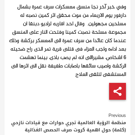
وفي خبر آخر نجا منسق معسكرات سرف عمرة بشمال
دارفور يوم الاربعاء من موت محقق اثر كمين نصبه له
مسلحين مجهولين. وقال احد اقاربه لراديو دبنقا ان
مجموعة مسلحة نصبت كمينا وفتحت النار على المنسق
عندما كان عائدا من سرف عمرة الى المعسكر بركشة وذلك
بعد اداءه واجب العزاء فى قتلى قرية تمر الذى راح ضحيته
6 اشخاص، مشيراالى انه لم يصب باذى، بينما تهشمت
الركشة واصيب سائقها باصابات طفيفة نقل الى اثرها الى
المستشفى لتلقى العلاج
Continue
Previous
Reading
منظمة الرؤية العالمية تجري حوارات مع قيادات نازحي
(كلمة) حول اهمية كروت صرف الحصص الغذائية