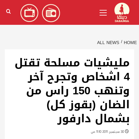
Ski
English
(
الإنجليزية
)
Primary
t
Menu
conten
ALL NEWS
HOME
مليشيات مسلحة تقتل
4 اشخاص وتجرح آخر
وتنهب 150 راس من
الضان (بقوز كل)
بشمال دارفور
30 سبتمبر، 2011 11:10 ص