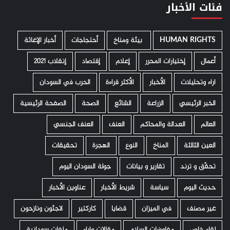
فئات الأخبار
HUMAN RIGHTS
­ بيئة ومناخ
أحتجاجات
أخبار الإغاثة
أعمال
إختيارات المحرر
إعلام
إقتصاد
إنقلاب 2021
اراء وتحليلات
الأخبار
الأكثر قراءة
الحرب في السودان
الخبر الرئيسي
الزراعة
الشائع
الصحة
الصفحة الرئيسية
العالم
العدالة والمحاكم
العنف
العنف الجنسي
العين الثالثة
المناخ
النوع
الهجرة
تحقيقات
تحقّق و ترند
تقارير و بيانات
جولة السودان اليوم
حديث اليوم
سياسة
شريط الأخبار
عناوين الأخبار
غير مصنف
في الميزان
قضايا
كاركتير
لاجئون ونازحون
لقاء خاص
مفاوضات السلام
مقالات واراء
ملفات سودانية