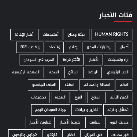
فئات الأخبار
HUMAN RIGHTS
­ بيئة ومناخ
أحتجاجات
أخبار الإغاثة
أعمال
إختيارات المحرر
إعلام
إقتصاد
إنقلاب 2021
اراء وتحليلات
الأخبار
الأكثر قراءة
الحرب في السودان
الخبر الرئيسي
الزراعة
الشائع
الصحة
الصفحة الرئيسية
العالم
العدالة والمحاكم
العنف
العنف الجنسي
العين الثالثة
المناخ
النوع
الهجرة
تحقيقات
تحقّق و ترند
تقارير و بيانات
جولة السودان اليوم
حديث اليوم
سياسة
شريط الأخبار
عناوين الأخبار
غير مصنف
في الميزان
قضايا
كاركتير
لاجئون ونازحون