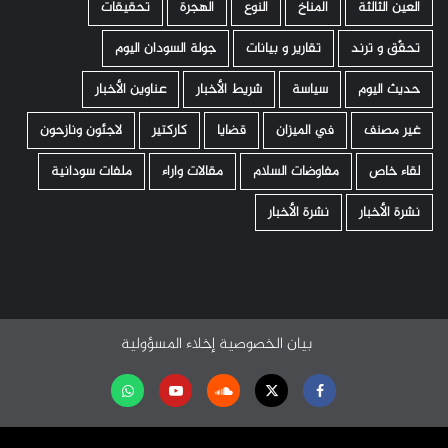
العين الثالثة
المناخ
النوع
الهجرة
تحقيقات
تحقّق و ترند
تقارير و بيانات
جولة السودان اليوم
حديث اليوم
سياسة
شريط الأخبار
عناوين الأخبار
غير مصنف
في الميزان
قضايا
كاركتير
لاجئون ونازحون
لقاء خاص
مفاوضات السلام
مقالات واراء
ملفات سودانية
نشرة الأخبار
نشرة الأخبار
بيان الخصوصية
إخلاء المسؤولية
Facebook
Twitter
Soundcloud
Youtube
تابعنا
على