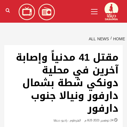
Ski
English
(
الإنجليزية
)
Primary
t
Menu
conten
ALL NEWS
HOME
مقتل 41 مدنياً وإصابة
آخرين في محلية
دونكي شطة بشمال
دارفور ونيالا جنوب
دارفور
24 نوفمبر، 2023 8:25 م
الخرطوم : راديو دبنقا