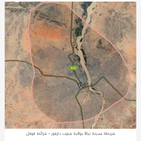
خريطة مدينة نيالا بولاية جنوب دارفور - خرائط قوقل