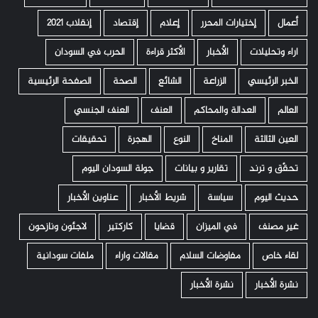
أعمال
إختيارات المحرر
إعلام
إقتصاد
إنقلاب 2021
اراء وتحليلات
الأخبار
الأكثر قراءة
الحرب في السودان
الخبر الرئيسي
الزراعة
الشائع
الصحة
الصفحة الرئيسية
العالم
العدالة والمحاكم
العنف
العنف الجنسي
العين الثالثة
المناخ
النوع
الهجرة
تحقيقات
تحقّق و ترند
تقارير و بيانات
جولة السودان اليوم
حديث اليوم
سياسة
شريط الأخبار
عناوين الأخبار
غير مصنف
في الميزان
قضايا
كاركتير
لاجئون ونازحون
لقاء خاص
مفاوضات السلام
مقالات واراء
ملفات سودانية
نشرة الأخبار
نشرة الأخبار