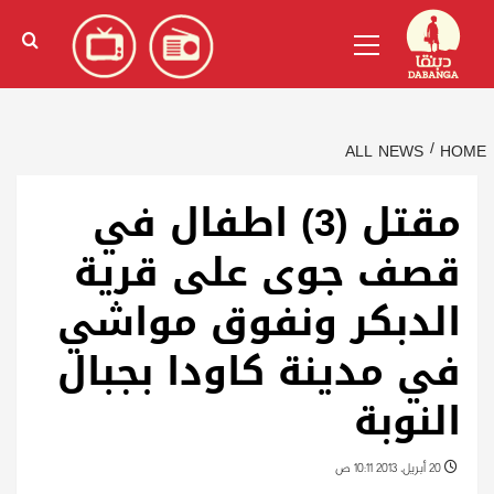
Ski
English
(
الإنجليزية
)
Primary
t
Menu
conten
ALL NEWS
HOME
مقتل (3) اطفال في
قصف جوى على قرية
الدبكر ونفوق مواشي
في مدينة كاودا بجبال
النوبة
20 أبريل، 2013 10:11 ص