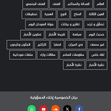
العالم
العدالة والمحاكم
العنف
العنف الجنسي
العين الثالثة
المناخ
النوع
الهجرة
تحقيقات
تحقّق و ترند
تقارير و بيانات
جولة السودان اليوم
حديث اليوم
سياسة
شريط الأخبار
عناوين الأخبار
غير مصنف
في الميزان
قضايا
كاركتير
لاجئون ونازحون
لقاء خاص
مفاوضات السلام
مقالات واراء
ملفات سودانية
نشرة الأخبار
نشرة الأخبار
بيان الخصوصية
إخلاء المسؤولية