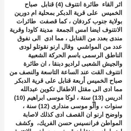
اثر القاء
طائرة انتنوف (4) قنابل
صباح
الخميس
على قرية الدبكر بمحلية ام دورين
بولاية جنوب كردفان ، كما قصفت
طائرات
الانتنوف ايضا امس الجمعة
مدينة كاودا وقرية
مندى بعدد من القنابل ، مما ادى
الى نفوق
عدد من المواشىي
وقال ارنو نقوتلو لودى
الناطق الرسمى باسم الحركة الشعبية
والجيش الشعبى لراديو دبنقا ، ان طائرة
انتنوف القت عند الساعة التاسعة والنصف من
صباح الخميس أربعة قنابل على قرية الدبكر
مما ادى الى مقتل الاطفال تكوين عبدالله
ادريس (13) سنة ، لوكا موسى ابراهيم (10)
سنوات ، وألًو موسى مندارى (12) سنة ،
واوضح ارنو ان القصف ادى كذلك لاصابة
المواطن فرانسيس حسن الفريك،
وكشف