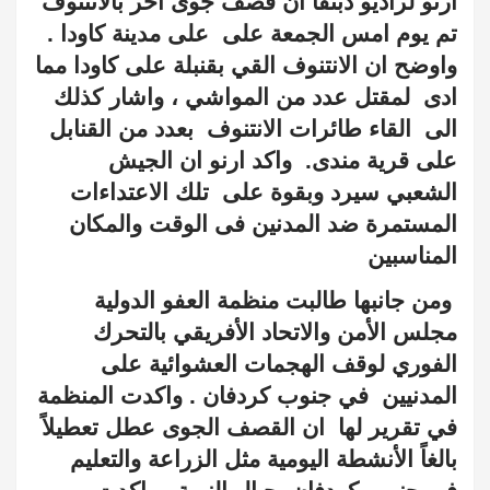
ارنو لراديو دبنقا ان قصف جوى اخر بالانتنوف
تم يوم امس الجمعة على
على مدينة كاودا .
واوضح ان الانتنوف القي بقنبلة على كاودا مما
ادى
لمقتل عدد من المواشي ، واشار كذلك
الى
القاء طائرات الانتنوف
بعدد من القنابل
على قرية مندى.
واكد ارنو ان الجيش
الشعبي سيرد وبقوة على
تلك الاعتداءات
المستمرة ضد المدنين فى الوقت والمكان
المناسبين
ومن جانبها طالبت منظمة العفو الدولية
مجلس الأمن والاتحاد الأفريقي بالتحرك
الفوري لوقف الهجمات العشوائية على
المدنيين
في جنوب كردفان . واكدت المنظمة
في تقرير لها
ان القصف الجوى عطل تعطيلاً
بالغاً الأنشطة اليومية مثل الزراعة والتعليم