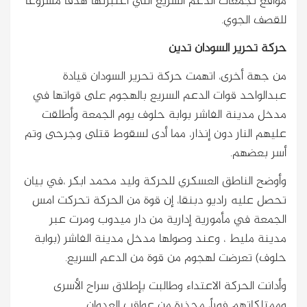
مواقع تجمعات الدعم السريع التي اعتبرتها هدفاً مشروعاً
للقصف الجوي.
حركة تحرير السودان تدين
من جهة أخرى، اتهمت حركة تحرير السودان قيادة
عبدالواحد قوات الدعم السريع بالهجوم على قواتها في
مدخل مدينة الفاشر بوابة حلوف يوم الجمعة وأطلقت
عليهم النار دون إنذار، مما أدى لسقوط قتلى وجرحى وتم
أسر بعضهم.
وأوضح الناطق العسكري للحركة وليد محمد ابكر ،في بيان
تحصل عليه راديو دبنقا، إن قوة من الحركة تحركت امس
الجمعة في مأمورية إدارية من دار ميدوب ومرت عبر
مدينة مليط ، وعند وصولها مدخل مدينة الفاشر (بوابة
حلوف) تعرضت لهجوم من قوة من الدعم السريع.
وأدانت الحركة الاعتداء وطالبت بإطلاق سراح الأسرى
وممتلكاتهم فوراً، محذرة من عواقب العدوان .