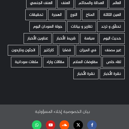
العالم
العدالة والمحاكم
العنف
العنف الجنسي
العين الثالثة
المناخ
النوع
الهجرة
تحقيقات
تحقّق و ترند
تقارير و بيانات
جولة السودان اليوم
حديث اليوم
سياسة
شريط الأخبار
عناوين الأخبار
غير مصنف
في الميزان
قضايا
كاركتير
لاجئون ونازحون
لقاء خاص
مفاوضات السلام
مقالات واراء
ملفات سودانية
نشرة الأخبار
نشرة الأخبار
بيان الخصوصية
إخلاء المسؤولية