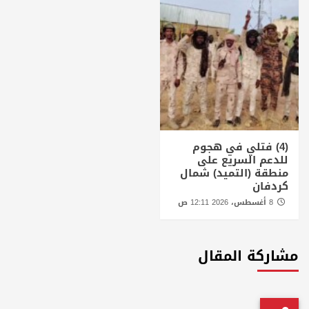
(4) فتلي في هجوم
للدعم السريع على
منطقة (التميد) شمال
كردفان
8 أغسطس، 2026 12:11 ص
مشاركة المقال