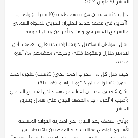
الفاشر: 30مارس 2024
قتل ثلاثة مدنيين من بينهم طفلة (10 سنوات) وأصيب
11آخرين في قصف جديد للطيران الحربي للاتجاه الشمالي
و الشرقي للفاشر في وقت متأخر من مساء الجمعة.
وقال المواطن اسماعيل خريف لراديو دبنقا إن القصف أدى
لتدمير منازل وسقوط قتلى وجرحى معظمهم من أسرة
واحدة.
حيث قتل كل من محراب احمد يحي( 20سنة)،هاجرة احمد
يحي( 10سنوات )، ام كلثوم ابراهيم (55 سنة).
وكان 9 قتلى مدنيين لقوا مصرعهم خلال الاسبوع الماضي
وأصيب 14آخرين جراء القصف الجوي على شمال وشرق
الفاشر.
ويأتي القصف بعد البيان الذي اصدرته القوات المسلحة
الأسبوع الماضي وطالبت فيه المواطنين بالابتعاد عن