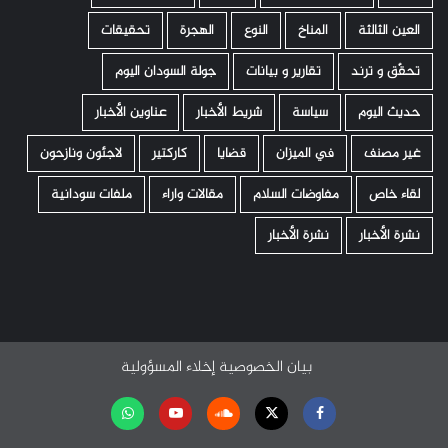
العين الثالثة
المناخ
النوع
الهجرة
تحقيقات
تحقّق و ترند
تقارير و بيانات
جولة السودان اليوم
حديث اليوم
سياسة
شريط الأخبار
عناوين الأخبار
غير مصنف
في الميزان
قضايا
كاركتير
لاجئون ونازحون
لقاء خاص
مفاوضات السلام
مقالات واراء
ملفات سودانية
نشرة الأخبار
نشرة الأخبار
بيان الخصوصية
إخلاء المسؤولية
Facebook
Twitter
Soundcloud
Youtube
تابعنا