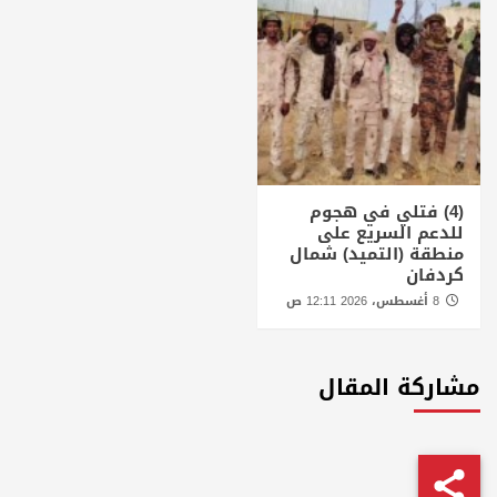
(4) فتلي في هجوم
للدعم السريع على
منطقة (التميد) شمال
كردفان
8 أغسطس، 2026 12:11 ص
مشاركة المقال