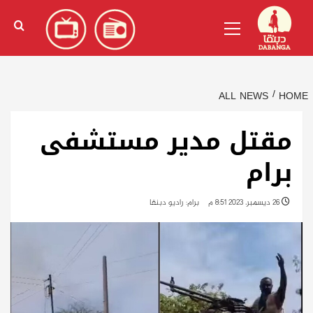
Ski
English
(
الإنجليزية
)
Primary
t
Menu
conten
ALL NEWS
HOME
مقتل مدير مستشفى
برام
26 ديسمبر، 2023 8:51 م
برام: راديو دبنقا