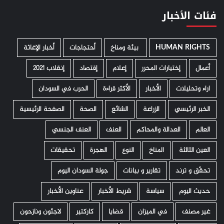
فئات الأخبار
HUMAN RIGHTS
­ بيئة ومناخ
أحتجاجات
أخبار الإغاثة
أعمال
إختيارات المحرر
إعلام
إقتصاد
إنقلاب 2021
اراء وتحليلات
الأخبار
الأكثر قراءة
الحرب في السودان
الخبر الرئيسي
الزراعة
الشائع
الصحة
الصفحة الرئيسية
العالم
العدالة والمحاكم
العنف
العنف الجنسي
العين الثالثة
المناخ
النوع
الهجرة
تحقيقات
تحقّق و ترند
تقارير و بيانات
جولة السودان اليوم
حديث اليوم
سياسة
شريط الأخبار
عناوين الأخبار
غير مصنف
في الميزان
قضايا
كاركتير
لاجئون ونازحون