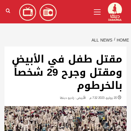
Ski
English
(
الإنجليزية
)
Primary
t
Menu
conten
ALL NEWS
HOME
مقتل طفل في الأبيض
ومقتل وجرح 29 شخصاً
بالخرطوم
20 يوليو، 2023 7:32 م
الأبيض : راديو دبنقا