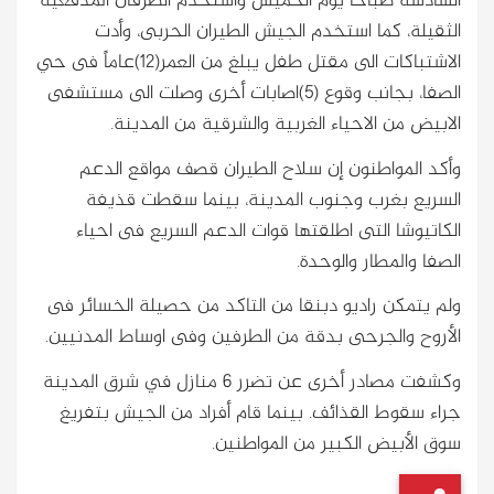
السادسة صباحاً يوم الخميس واستخدم الطرفان المدفعية
الثقيلة، كما استخدم الجيش الطيران الحربى، وأدت
الاشتباكات الى مقتل طفل يبلغ من العمر(12)عاماً فى حي
الصفا، بجانب وقوع (5)اصابات أخرى وصلت الى مستشفى
الابيض من الاحياء الغربية والشرقية من المدينة.
وأكد المواطنون إن سلاح الطيران قصف مواقع الدعم
السريع بغرب وجنوب المدينة، بينما سقطت قذيفة
الكاتيوشا التى اطلقتها قوات الدعم السريع فى احياء
الصفا والمطار والوحدة.
ولم يتمكن راديو دبنقا من التاكد من حصيلة الخسائر فى
الأروح والجرحى بدقة من الطرفين وفى اوساط المدنيين.
وكشفت مصادر أخرى عن تضرر 6 منازل في شرق المدينة
جراء سقوط القذائف. بينما قام أفراد من الجيش بتفريغ
سوق الأبيض الكبير من المواطنين.