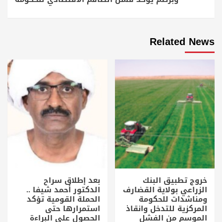
Related News
خروج تطبيق البنك
بعد إطلاق سراح
الزراعي بولاية القضارف
الدكتور أحمد شيفا ..
ومناشدات للحكومة
الحملة القومية تؤكد
المركزية للتدخل وانقاذ
استمرارها حتى
الموسم من الفشل
الحصول على البراءة