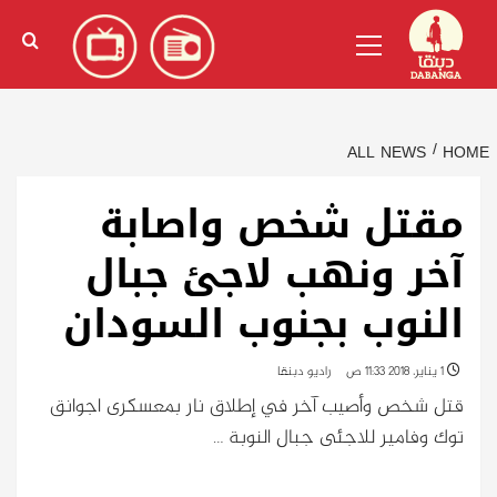
Ski
English
(
الإنجليزية
)
Primary
t
Menu
conten
ALL NEWS
HOME
مقتل شخص واصابة
آخر ونهب لاجئ جبال
النوب بجنوب السودان
1 يناير، 2018 11:33 ص
راديو دبنقا
قتل شخص وأصيب آخر في إطلاق نار بمعسكرى اجوانق
توك وفامير للاجئى جبال النوبة …