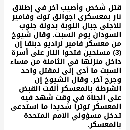
قتل شخص وأصيب آخر في إطلاق
نار بمعسكرى اجوانق توك وفامير
للاجئى جبال النوبة بدولة جنوب
السودان يوم السبت. وقال شيوخ
من معسكر فامير لراديو دبنقا إن
(3) مسلحين فتحوا النار على أسرة
داخل منزلها في الثامنة من مساء
السبت ما أدى إلى لمقتل واحد
وجرح آخر. وقال الشيوخ إن
الشرطة بالمعسكر ألقت القبض
على الجناة في وقت شهد فيه
المعسكر توترا شديدا ما استدعى
تدخل مسؤولي الامم المتحدة
بالمعسكر.