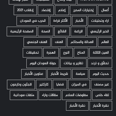
أعمال
إختيارات المحرر
إعلام
إقتصاد
إنقلاب 2021
اراء وتحليلات
الأخبار
الأكثر قراءة
الحرب في السودان
الخبر الرئيسي
الزراعة
الشائع
الصحة
الصفحة الرئيسية
العالم
العدالة والمحاكم
العنف
العنف الجنسي
العين الثالثة
المناخ
النوع
الهجرة
تحقيقات
تحقّق و ترند
تقارير و بيانات
جولة السودان اليوم
حديث اليوم
سياسة
شريط الأخبار
عناوين الأخبار
غير مصنف
في الميزان
قضايا
كاركتير
لاجئون ونازحون
لقاء خاص
مفاوضات السلام
مقالات واراء
ملفات سودانية
نشرة الأخبار
نشرة الأخبار