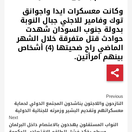
وكانت معسكرات ايدا واجوانق
توك وفامير للاجئي جبال النوبة
بدولة جنوب السودان شهدت
حوادث قتل متفرقة خلال الشهر
الماضي راح ضحيتها (4) أشخاص
بينهم امرأتين.
Continue
Previous
Reading
النازحون واللاجئون يناشدون المجتمع الدولي لحماية
معسكراتهم وتقديم البشير وزمرته للجنائية الدولية
Next
النواب المستقلون يهددون بالاعتصام داخل البرلمان
وبرطم يؤكد فشل الطاقم الاقتصادي للحكومة