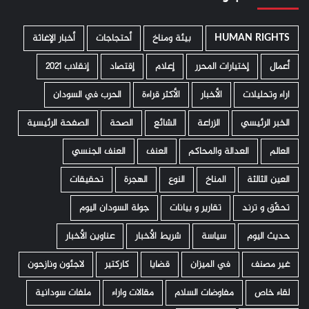
HUMAN RIGHTS
­ بيئة ومناخ
أحتجاجات
أخبار الإغاثة
أعمال
إختيارات المحرر
إعلام
إقتصاد
إنقلاب 2021
اراء وتحليلات
الأخبار
الأكثر قراءة
الحرب في السودان
الخبر الرئيسي
الزراعة
الشائع
الصحة
الصفحة الرئيسية
العالم
العدالة والمحاكم
العنف
العنف الجنسي
العين الثالثة
المناخ
النوع
الهجرة
تحقيقات
تحقّق و ترند
تقارير و بيانات
جولة السودان اليوم
حديث اليوم
سياسة
شريط الأخبار
عناوين الأخبار
غير مصنف
في الميزان
قضايا
كاركتير
لاجئون ونازحون
لقاء خاص
مفاوضات السلام
مقالات واراء
ملفات سودانية