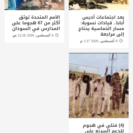
بعد اجتماعات أديس
الأمم المتحدة توثق
أبابا.. قيادات نسوية:
أكثر من 67 هجوما على
مسار الخماسية يحتاج
المدارس في السودان
إلى مراجعة
8 أغسطس، 2026 12:26 ص
8 أغسطس، 2026 2:17 م
(4) فتلي في هجوم
للدعم السريع على