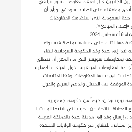
ئياً بين الجانبين قبل انعقاد مفاوضات سويسرا في
ن أبدى موافقته على الطلب السوداني، ورأى أن
ة جدة السعودية التي استضافت المفاوضات
«إعلان المبادئ»”.
2024.
فية مها التلب، على حسابها بمنصة فيسبوك
 غدا إلى جدة وفد الحكومة السودانية للقاء
لقة بمفاوضات سويسرا التي من المقرر أن تنطلق
دة المفاوضات المرتقبة، الدول المراقبة للعملية
انها ستبنى عليها المفاوضات. وفقا للمتابعات
ة الموقعة بين الجيش والدعم السريع والدول
يان رسمي عن حكومة بورتسودان: حرصاً من حكومة جمهورية
 المعاناة الناتجة عن الحرب التي شنتها المليشيا
ن إرسال وفد إلى مدينة جدة بالمملكة العربية
ير المعادن، للتشاور مع حكومة الولايات المتحدة