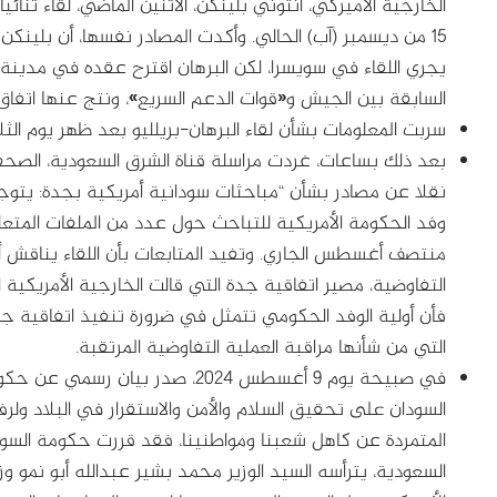
الخارجية الأميركي، أنتوني بلينكن، الاثنين الماضي، لقاءً ثنا
15 من ديسمبر (آب) الحالي. وأكدت المصادر نفسها، أن بلينك
يجري اللقاء في سويسرا، لكن البرهان اقترح عقده في مدين
السابقة بين الجيش و«قوات الدعم السريع»، ونتج عنها اتفاق 
سربت المعلومات بشأن لقاء البرهان-بريلليو بعد ظهر يوم الثلاثاء 8 أغسطس 
بعد ذلك بساعات، غردت مراسلة قناة الشرق السعودية، الصح
نقلا عن مصادر بشأن “مباحثات سودانية أمريكية بجدة: يتوجه
وفد الحكومة الأمريكية للتباحث حول عدد من الملفات المتع
منتصف أغسطس الجاري. وتفيد المتابعات بأن اللقاء يناقش أجن
التفاوضية، مصير اتفاقية جدة التي قالت الخارجية الأمريكية 
فأن أولية الوفد الحكومي تتمثل في ضرورة تنفيذ اتفاقية جد
التي من شأنها مراقبة العملية التفاوضية المرتقبة.
في صبيحة يوم 9 أغسطس 2024، صدر ب
السودان على تحقيق السلام والأمن والاستقرار في البلاد ولرفع
المتمردة عن كاهل شعبنا ومواطنينا، فقد قررت حكومة السودا
السعودية، يترأسه السيد الوزير محمد بشير عبدالله أبو نمو وز