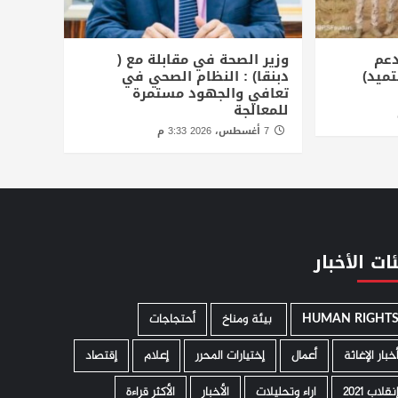
دعم
وزير الصحة في مقابلة مع (
تميد)
دبنقا) : النظام الصحي في
تعافي والجهود مستمرة
للمعالجة
7 أغسطس، 2026 3:33 م
ات الأخبار
HUMAN RIGHT
­ بيئة ومناخ
أحتجاجات
خبار الإغاثة
أعمال
إختيارات المحرر
إعلام
إقتصاد
نقلاب 2021
اراء وتحليلات
الأخبار
الأكثر قراءة