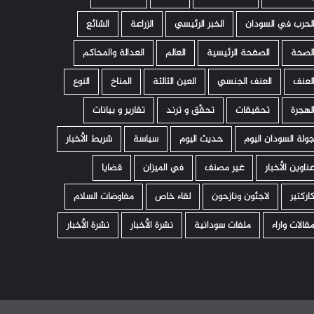
لحرب في السودان
الخبر الرئيسي
الزراعة
الشائع
لصحة
الصفحة الرئيسية
العالم
العدالة والمحاكم
لعنف
العنف الجنسي
العين الثالثة
المناخ
النوع
لهجرة
تحقيقات
تحقّق و ترند
تقارير و بيانات
ولة السودان اليوم
حديث اليوم
سياسة
شريط الأخبار
ناوين الأخبار
غير مصنف
في الميزان
قضايا
اركتير
لاجئون ونازحون
لقاء خاص
مفاوضات السلام
قالات واراء
ملفات سودانية
نشرة الأخبار
نشرة الأخبار