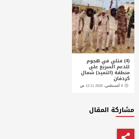
(4) فتلي في هجوم
للدعم السريع على
منطقة (التميد) شمال
كردفان
8 أغسطس، 2026 12:11 ص
مشاركة المقال