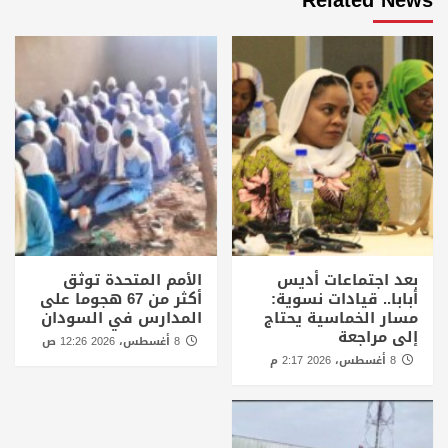
بعد اجتماعات أديس
الأمم المتحدة توثق
أبابا.. قيادات نسوية:
أكثر من 67 هجوما على
مسار الخماسية يحتاج
المدارس في السودان
إلى مراجعة
8 أغسطس، 2026 12:26 ص
8 أغسطس، 2026 2:17 م