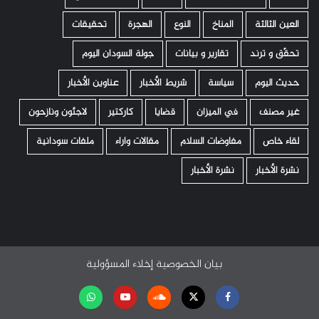
العين الثالثة
المناخ
النوع
الهجرة
تحقيقات
تحقّق و ترند
تقارير و بيانات
جولة السودان اليوم
حديث اليوم
سياسة
شريط الأخبار
عناوين الأخبار
غير مصنف
في الميزان
قضايا
كاركتير
لاجئون ونازحون
لقاء خاص
مفاوضات السلام
مقالات واراء
ملفات سودانية
نشرة الأخبار
نشرة الأخبار
بيان الخصوصية
إخلاء المسؤولية
Facebook
Twitter
Soundcloud
Youtube
تابعنا