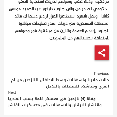
مرافقيه وذلك عقب وصولهم لدربات استجابة للعفو
الحكومي الصادر من والى جنوب دارفور عبدالحميد موسى
كاشا ونقل شهود استطاعوا الفرار لراديو دبنقا ان قائد
المنطقة العسكرية في دربات اصدر تعليمات مباشرة
للجنود بإعدام العمدة واثنين من مرافقية فور وصولهم
للمنطقة بحسبانهم من المتمردين
Continue
Previous
Reading
حالات ملاريا واسهالات وسط الاطفال النازحين من ام
القرى ومناشدة للسلطات بالتدخل
Next
وفاة (4) نازحين في معسكر كلمة بسبب الملاريا
وانتشار اليرقان والاسهالات في معسكرات الفاشر