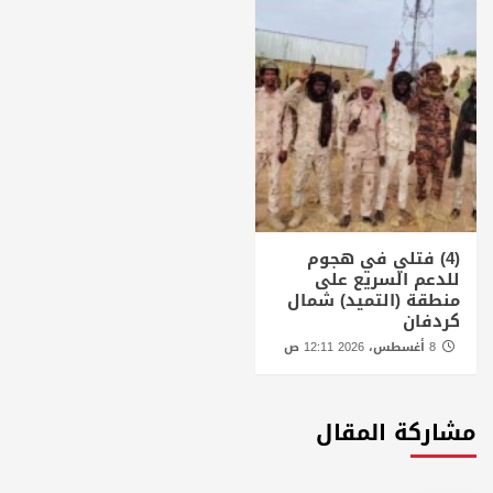
(4) فتلي في هجوم
للدعم السريع على
منطقة (التميد) شمال
كردفان
8 أغسطس، 2026 12:11 ص
مشاركة المقال