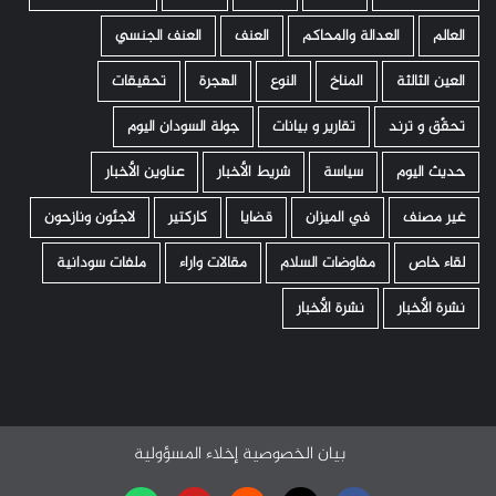
العالم
العدالة والمحاكم
العنف
العنف الجنسي
العين الثالثة
المناخ
النوع
الهجرة
تحقيقات
تحقّق و ترند
تقارير و بيانات
جولة السودان اليوم
حديث اليوم
سياسة
شريط الأخبار
عناوين الأخبار
غير مصنف
في الميزان
قضايا
كاركتير
لاجئون ونازحون
لقاء خاص
مفاوضات السلام
مقالات واراء
ملفات سودانية
نشرة الأخبار
نشرة الأخبار
بيان الخصوصية
إخلاء المسؤولية