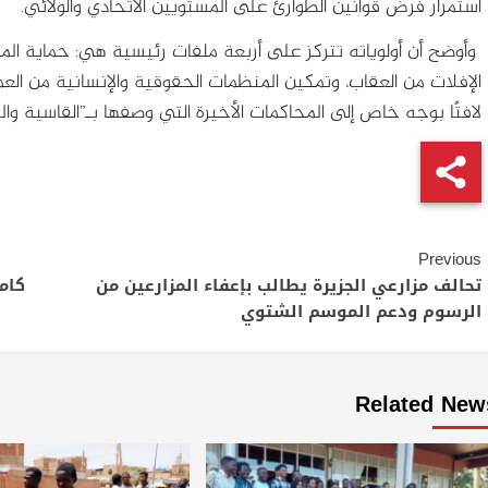
استمرار فرض قوانين الطوارئ على المستويين الاتحادي والولائي.
وأوضح أن أولوياته تتركز على أربعة ملفات رئيسية هي: حماية المد
الإفلات من العقاب، وتمكين المنظمات الحقوقية والإنسانية من العم
لافتًا بوجه خاص إلى المحاكمات الأخيرة التي وصفها بـ”القاسية والم
Continue
Previous
Reading
تحالف مزارعي الجزيرة يطالب بإعفاء المزارعين من
الرسوم ودعم الموسم الشتوي
Related New