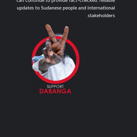
can continue to provide fact-checked, reliable
updates to Sudanese people and international
stakeholders.