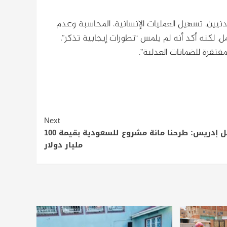
نيين، تسهيل العمليات الإنسانية، المحاسبة وعدم
ل. لكنه أكد أنه لم يلمس “تطورات إيجابية تذكر”،
فتقرة للضمانات العدلية”.
Next
كامل إدريس: طرحنا مائة مشروع للسعودية بقيمة 100
مليار دولار