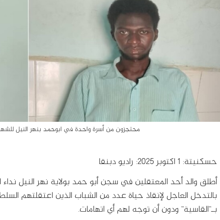
محتجزون من أسرة واحدة في ابوحمد بنهر النيل للشهر السادس-1 اكتوبر 2025-
حسكنيتة: 1 اكتوبر 2025: راديو دبنقا
أطلق والد أحد المعتقلين في سجن أبو حمد بولاية نهر النيل نداء ا
بالتدخل العاجل لإنقاذ حياة عدد من الشباب الذين اعتقلتهم السل
بـ”القاسية” ودون أن توجه لهم أي اتهامات.