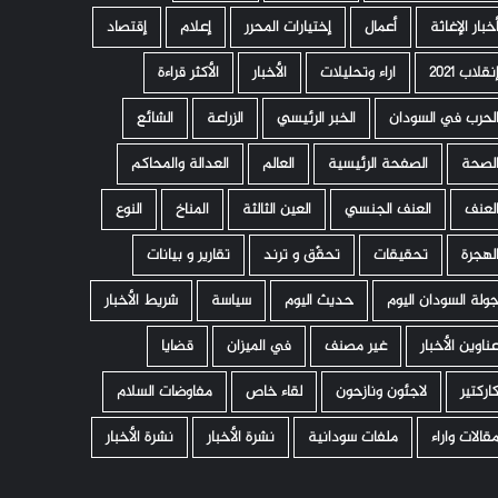
خبار الإغاثة
أعمال
إختيارات المحرر
إعلام
إقتصاد
نقلاب 2021
اراء وتحليلات
الأخبار
الأكثر قراءة
لحرب في السودان
الخبر الرئيسي
الزراعة
الشائع
لصحة
الصفحة الرئيسية
العالم
العدالة والمحاكم
لعنف
العنف الجنسي
العين الثالثة
المناخ
النوع
لهجرة
تحقيقات
تحقّق و ترند
تقارير و بيانات
ولة السودان اليوم
حديث اليوم
سياسة
شريط الأخبار
ناوين الأخبار
غير مصنف
في الميزان
قضايا
اركتير
لاجئون ونازحون
لقاء خاص
مفاوضات السلام
قالات واراء
ملفات سودانية
نشرة الأخبار
نشرة الأخبار