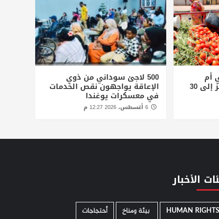
 أم
500 لاجئ سوداني من ذوي
درمان.. ولوح الثلج يقفز إلى 30
الإعاقة يواجهون نقص الخدمات
في معسكرات يوغندا
6 أغسطس، 2026 12:27 م
ات الأخبار
HUMAN RIGHT
­ بيئة ومناخ
أحتجاجات