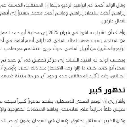
وقال الوالد أحمد ادم ابراهيم لراديو دبنقا إن المعتقلين الخمسة هم:
إبراهيم، أحمد سليمان إبراهيم، وقاسم أحمد محمد، مشيراً إلى أن
شمال دارفور.
وأضاف أن الشباب سافروا في فبراير 025
من المناجم بسبب ضعف العائد المادي، لافتاً إلى أنهم أقاموا في أ
الرابع والعشرين من أبريل الماضي، حيث جرى اعتقالهم مع صاحب الف
وبحسب الوالد، تم اقتياد الشباب إلى مراكز تحقيق في أبو حمد ثم ن
سجن أبو حمد، حيث ما زالوا رهن الاحتجاز منذ ذلك الحين. وأوضح
الجنائي، رغم تأكيد المحققين عدم وجود أي جريمة مثبتة ضدهم.
تدهور كبير
وأشار إلى أن الوضع الصحي للمعتقلين يشهد تدهوراً كبيراً نتيجة ظر
تعيش قلقاً متزايداً على سلامتهم. وناشد المنظمات الحقوقية والإن
وكان الخبير المستقل لحقوق الإنسان في السودان رضون نويصر قد