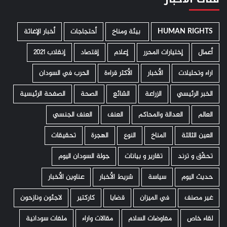
HUMAN RIGHTS
­ بيئة ومناخ
أحتجاجات
أخبار الإغاثة
أعمال
إختيارات المحرر
إعلام
إقتصاد
إنقلاب 2021
اراء وتحليلات
الأخبار
الأكثر قراءة
الحرب في السودان
الخبر الرئيسي
الزراعة
الشائع
الصحة
الصفحة الرئيسية
العالم
العدالة والمحاكم
العنف
العنف الجنسي
العين الثالثة
المناخ
النوع
الهجرة
تحقيقات
تحقّق و ترند
تقارير و بيانات
جولة السودان اليوم
حديث اليوم
سياسة
شريط الأخبار
عناوين الأخبار
غير مصنف
في الميزان
قضايا
كاركتير
لاجئون ونازحون
لقاء خاص
مفاوضات السلام
مقالات واراء
ملفات سودانية