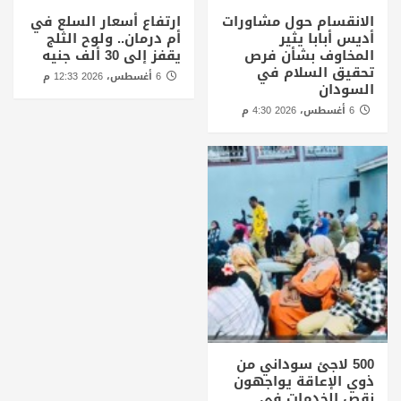
الانقسام حول مشاورات
ارتفاع أسعار السلع في
أديس أبابا يثير
أم درمان.. ولوح الثلج
المخاوف بشأن فرص
يقفز إلى 30 ألف جنيه
تحقيق السلام في
6 أغسطس، 2026 12:33 م
السودان
6 أغسطس، 2026 4:30 م
500 لاجئ سوداني من
ذوي الإعاقة يواجهون
نقص الخدمات في