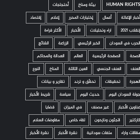
HUMAN RIGHT
­ بيئة ومناخ
أحتجاجات
خبار الإغاثة
أعمال
إختيارات المحرر
إعلام
إقتصاد
نقلاب 2021
اراء وتحليلات
الأخبار
الأكثر قراءة
لحرب في السودان
الخبر الرئيسي
الزراعة
الشائع
لصحة
الصفحة الرئيسية
العالم
العدالة والمحاكم
لعنف
العنف الجنسي
العين الثالثة
المناخ
النوع
لهجرة
تحقيقات
تحقّق و ترند
تقارير و بيانات
ولة السودان اليوم
حديث اليوم
سياسة
شريط الأخبار
ناوين الأخبار
غير مصنف
في الميزان
قضايا
اركتير
لاجئون ونازحون
لقاء خاص
مفاوضات السلام
قالات واراء
ملفات سودانية
نشرة الأخبار
نشرة الأخبار