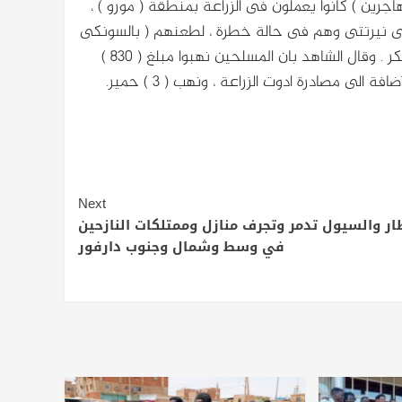
اجرين ) كانوا يعملون فى الزراعة بمنطقة ( مورو ) ،
فى نيرتتى وهم فى حالة خطرة ، لطعنهم ( بالسونكى
) وهم ايوب ابكر ادريس ، نورالدين محمد عبدالله ، وزكريا عبدالله ابكر . وقال الشاهد بان المسلحين نهبوا مبلغ ( 830 )
لى مصادرة ادوت الزراعة ، ونهب ( 3 ) حمير.
Next
ار والسيول تدمر وتجرف منازل وممتلكات النازحين
في وسط وشمال وجنوب دارفور