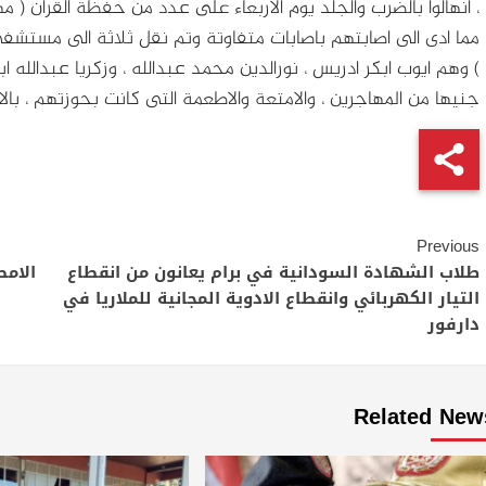
، انهالوا بالضرب والجلد يوم الاربعاء على عدد من حفظة القران ( مه
مما ادى الى اصابتهم باصابات متفاوتة وتم نقل ثلاثة الى مستش
جنيها من المهاجرين ، والامتعة والاطعمة التى كانت بحوزتهم ، بالاضافة ا
Continue
Previous
Reading
طلاب الشهادة السودانية في برام يعانون من انقطاع
الامط
التيار الكهربائي وانقطاع الادوية المجانية للملاريا في
دارفور
Related New