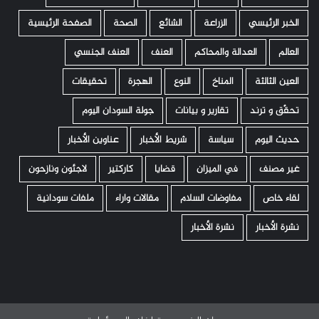
الخبر الرئيسي
الزراعة
الشائع
الصحة
الصفحة الرئيسية
العالم
العدالة والمحاكم
العنف
العنف الجنسي
العين الثالثة
المناخ
النوع
الهجرة
تحقيقات
تحقّق و ترند
تقارير و بيانات
جولة السودان اليوم
حديث اليوم
سياسة
شريط الأخبار
عناوين الأخبار
غير مصنف
في الميزان
قضايا
كاركتير
لاجئون ونازحون
لقاء خاص
مفاوضات السلام
مقالات واراء
ملفات سودانية
نشرة الأخبار
نشرة الأخبار