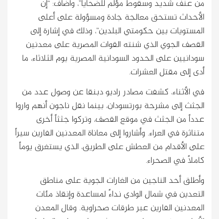
من عنف شديد وسقوط مؤلم للضحايا”، وأضاف: “إن
الأحداث تستحق معالجة جادة ومسؤولة على أعلى
المستويات بين حكومتي البلدين”، وذلك في إشارة إلى
القصف الجوي الذي شنته القوات المصرية على معدنين
سودانيين على الحدود السودانية المصرية يوم الثلاثاء، ما
أدى إلى مقتل العشرات.
في الأثناء، كشفت مصادر راديو دبنقا عن وصول عدد من
الجثث إلى مشرحة بورتسودان، بينما نقل ناجون أنهم واروا
عدداً من الجثث في موقع القصف، وتركوا جثثاً أخرى
متناثرة في العراء. وأشاروا إلى معاناة المعدنين الفارين سيراً
على الأقدام من العطش على الطريق، الذي يستغرق يوماً
كاملاً في الصحراء.
وأطلق أحد الناجين من الغارات الجوية على مناطق
التعدين في شمال الوادي نداءً لمساعدة وإنقاذ مئات
المعدنين الفارين عبر طرقات صحراوية. وقال المعدن