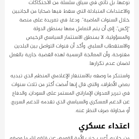
نوعها، بل تأتي في سياق سلسلة من الاحتكاكات
والاعتداءات المتبادلة التي سقط فيها ضحايا من الجانبين
خلال السنوات الماضية”. ودعا، في تغريدة على منصة
“إكس”، إلى أن يتم التعامل معها بمنطق الدولة
والمسؤولية، لا بمنطق الاستثمار السياسي الرخيص
والاستقطاب السلبي. وأكد أن قنوات التواصل بين البلدين
مفتوحة، وأن المعالجة الرسمية لهذه القضية جارية بالفعل
لضمان عدم تكرارها.
واستنكر ما وصفه بالاستنفار الإعلامي المنظم الذي تبديه
بعض الأطراف، والتي قال إنها أمضت أكثر من ثلاث سنوات
في تبرير العدوان الإماراتي المستمر على السودان، والدفاع
عن الدعم العسكري والسياسي الذي تقدمه للدعم السريع،
أو محاولة صرف النظر عنه.
اعتداء عسكري
من جانبه، أعرب حزب الأمة القومي عن قلقه إزاء ما وصفه