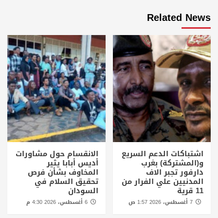
Related News
اشتباكات الدعم السريع
الانقسام حول مشاورات
و(المشتركة) بغرب
أديس أبابا يثير
دارفور تجبر الاف
المخاوف بشأن فرص
المدنيين علي الفرار من
تحقيق السلام في
11 قرية
السودان
7 أغسطس، 2026 1:57 ص
6 أغسطس، 2026 4:30 م