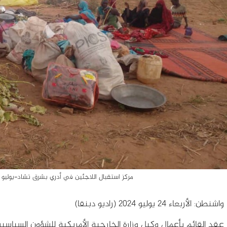
مركز استقبال اللاجئين في أدري بشرق تشاد-يوليو 2023: تصوير بشير أدم (راديو دبنقا)
واشنطن: الأربعاء 24 يوليو 2024 (راديو دبنقا)
عقد القائم بأعمال وكيل وزارة الخارجية الأمريكية للشؤون السياسي