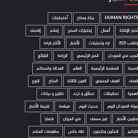
HUMAN RIGHT
­ بيئة ومناخ
أحتجاجات
خبار الإغاثة
أعمال
إختيارات المحرر
إعلام
إقتصاد
نقلاب 2021
اراء وتحليلات
الأخبار
الأكثر قراءة
لحرب في السودان
الخبر الرئيسي
الزراعة
الشائع
لصحة
الصفحة الرئيسية
العالم
العدالة والمحاكم
لعنف
العنف الجنسي
العين الثالثة
المناخ
النوع
لهجرة
تحقيقات
تحقّق و ترند
تقارير و بيانات
ولة السودان اليوم
حديث اليوم
سياسة
شريط الأخبار
ناوين الأخبار
غير مصنف
في الميزان
قضايا
اركتير
لاجئون ونازحون
لقاء خاص
مفاوضات السلام