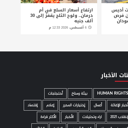
ت أديس
ارتفاع أسعار السلع في أم
أن فرص
درمان.. ولوح الثلج يقفز إلى 30
ودان
ألف جنيه
6 أغسطس، 2026 12:33 م
ات الأخبار
HUMAN RIGHT
­ بيئة ومناخ
أحتجاجات
خبار الإغاثة
أعمال
إختيارات المحرر
إعلام
إقتصاد
نقلاب 2021
اراء وتحليلات
الأخبار
الأكثر قراءة