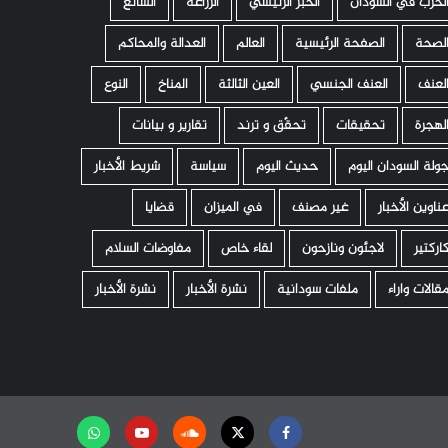
لحرب في السودان
الخبر الرئيسي
الزراعة
الشائع
لصحة
الصفحة الرئيسية
العالم
العدالة والمحاكم
لعنف
العنف الجنسي
العين الثالثة
المناخ
النوع
لهجرة
تحقيقات
تحقّق و ترند
تقارير و بيانات
ولة السودان اليوم
حديث اليوم
سياسة
شريط الأخبار
ناوين الأخبار
غير مصنف
في الميزان
قضايا
اركتير
لاجئون ونازحون
لقاء خاص
مفاوضات السلام
قالات واراء
ملفات سودانية
نشرة الأخبار
نشرة الأخبار
Facebook
Twitter
Soundcloud
Youtube
تابعنا