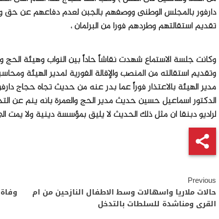
دارفور بالمجلس الوطنى ووصفهم بالجبن لعدم دفاعهم عن حق وكر
تقديم استقالتهم وطردهم فورا من البرلمان ،
وكانت جلسة الاستماع شهدت نقاشاً حاداً بين النواب وهيئة الحج وال
وتقديم استقالته من المنصب والإقالة الفورية لمدير الهيئة ومحاس
مدير الهيئة بالاعتذار فوراً عما بدر عنه من حديث تجاه حجاج دار
الدكتور اسماعيل حسين حديث مدير الحج والعمرة بانه ينم عن التحقي
لراديو دبنقا ان مثل ذلك الحديث لا يليق بمؤسسة دينية ولا يمت ال
Continue
Previous
Reading
حالات ملاريا واسهالات وسط الاطفال النازحين من ام
القرى ومناشدة للسلطات بالتدخل