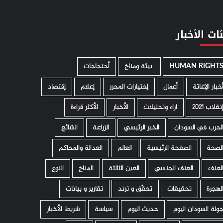
ات الأخبار
HUMAN RIGHT
­ بيئة ومناخ
أحتجاجات
خبار الإغاثة
أعمال
إختيارات المحرر
إعلام
إقتصاد
نقلاب 2021
اراء وتحليلات
الأخبار
الأكثر قراءة
لحرب في السودان
الخبر الرئيسي
الزراعة
الشائع
لصحة
الصفحة الرئيسية
العالم
العدالة والمحاكم
لعنف
العنف الجنسي
العين الثالثة
المناخ
النوع
لهجرة
تحقيقات
تحقّق و ترند
تقارير و بيانات
ولة السودان اليوم
حديث اليوم
سياسة
شريط الأخبار