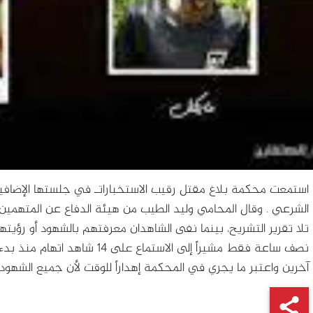
استمعت محكمة بلاغ مقتل رقيب الاستخباراتـ في جلستها الإضافية
الشرعي . وقال المحامي وليد الطيب من هيئة الدفاع عن المتهمي
تلا تقرير التشريح، بينما نفى الشاهدان معرفتهم بالشهود أو رؤي
آخرين واعتبر ما يجري في المحكمة إهداراً للوقت لأن جميع الشهود ل