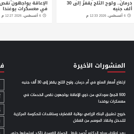
درمان.. ولوح الثلج يقفز إلى 30
الإعاقة يواجهون نقص 
ألف جنيه
في معسكرات يوغندا
6 أغسطس، 2026 12:33 م
6 أغسطس، 2026 12:27 م
المنشورات الأخيرة
فئ
ارتفاع أسعار السلع في أم درمان.. ولوح الثلج يقفز إلى 30 ألف جنيه
S
500 لاجئ سوداني من ذوي الإعاقة يواجهون نقص الخدمات في
أ
معسكرات يوغندا
إ
خروج تطبيق البنك الزراعي بولاية القضارف ومناشدات للحكومة المركزية
للتدخل وانقاذ الموسم من الفشل
ا
بعد إطلاق سراح الدكتور أحمد شفا .. الحملة القومية تؤكد استمرارها حتى
ا