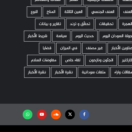
لعنف
العنف الجنسي
العين الثالثة
المناخ
النوع
لهجرة
تحقيقات
تحقّق و ترند
تقارير و بيانات
ولة السودان اليوم
حديث اليوم
سياسة
شريط الأخبار
ناوين الأخبار
غير مصنف
في الميزان
قضايا
اركتير
لاجئون ونازحون
لقاء خاص
مفاوضات السلام
قالات واراء
ملفات سودانية
نشرة الأخبار
نشرة الأخبار
Facebook
Twitter
Soundcloud
Youtube
تابعنا
على
واتساب