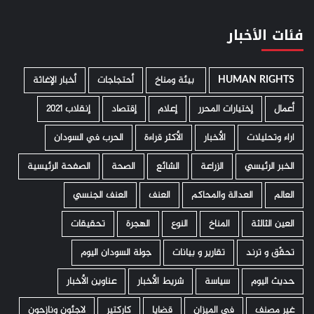
فئات الأخبار
HUMAN RIGHTS
­ بيئة ومناخ
أحتجاجات
أخبار الإغاثة
أعمال
إختيارات المحرر
إعلام
إقتصاد
إنقلاب 2021
اراء وتحليلات
الأخبار
الأكثر قراءة
الحرب في السودان
الخبر الرئيسي
الزراعة
الشائع
الصحة
الصفحة الرئيسية
العالم
العدالة والمحاكم
العنف
العنف الجنسي
العين الثالثة
المناخ
النوع
الهجرة
تحقيقات
تحقّق و ترند
تقارير و بيانات
جولة السودان اليوم
حديث اليوم
سياسة
شريط الأخبار
عناوين الأخبار
غير مصنف
في الميزان
قضايا
كاركتير
لاجئون ونازحون