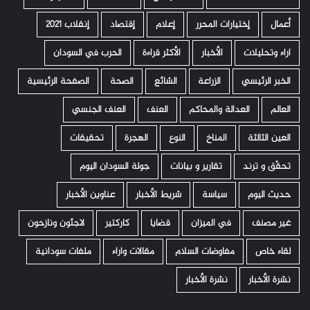
أعمال
إختيارات المحرر
إعلام
إقتصاد
إنقلاب 2021
اراء وتحليلات
الأخبار
الأكثر قراءة
الحرب في السودان
الخبر الرئيسي
الزراعة
الشائع
الصحة
الصفحة الرئيسية
العالم
العدالة والمحاكم
العنف
العنف الجنسي
العين الثالثة
المناخ
النوع
الهجرة
تحقيقات
تحقّق و ترند
تقارير و بيانات
جولة السودان اليوم
حديث اليوم
سياسة
شريط الأخبار
عناوين الأخبار
غير مصنف
في الميزان
قضايا
كاركتير
لاجئون ونازحون
لقاء خاص
مفاوضات السلام
مقالات واراء
ملفات سودانية
نشرة الأخبار
نشرة الأخبار