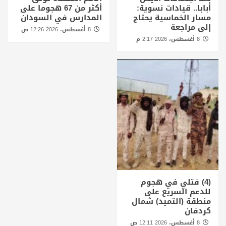
أبابا.. قيادات نسوية:
أكثر من 67 هجوما على
مسار الخماسية يحتاج
المدارس في السودان
إلى مراجعة
8 أغسطس، 2026 12:26 ص
8 أغسطس، 2026 2:17 م
(4) فتلي في هجوم
للدعم السريع على
منطقة (التميد) شمال
كردفان
8 أغسطس، 2026 12:11 ص