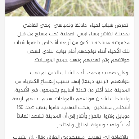
تعرض شباب احياء دادنقا وتمباسي وحي القاضي
بمدينة الفاشر مساء امس لعملية نهب مسلح من قبل
مجموعة مسلحة تتكون من أربعة أشخاص داهموا شباب
تلك الأحياء أثناء تواجدهم أمام بوابة النادي، لشحن
هواتفهم وتم تهديهم ونهب جميع الموبيلات.
وقال: صهيب محمد، أحد الشباب الذين تم نهب
هواتفهم (لراديو دبنقا) إنهم بسبب إنقطاع الكهرباء من
المدينة منذ أكثر من ثلاثة أسابيع يتجمعون في الأندية،
والساحات لشحن هواتفهم بالمولدات. هجم عليهم اربعة
أشخاص مسلحين وتحت التهديد قاموا بنهب عدد ١٥٠
موبايل ولازوا بالفرار وأشار إلي أن المدينة تشهد انفلاتاً
أمنياً ونهب وسرقة المنازل والمتاجر.
بالإضافة الي تهديد مستخدمي الطرق وقال :إن الشباب