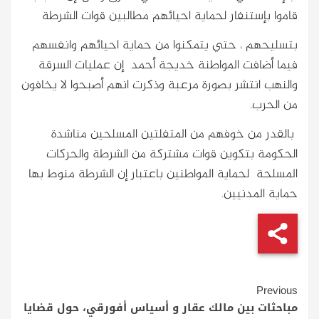
قاموا بإستنفار لحماية احيائهم مطالبين قوات الشرطة
بتسليحهم ، حتي يتمكنوا من حماية احيائهم وانفسهم
فيما أضافت المواطنة خديجة أحمد إن عمليات السرقة
والنهب انتشر بصورة مرعبة وذكرت انهم أصبحوا لا يخافون
من الحرب.
بالقدر من خوفهم من المتفلتين المسلحين مناشدة
الحكومة بتكوين قوات مشتركة من الشرطة والحركات
المسلحة لحماية المواطنين باعتبار إن الشرطة منوط بها
حماية المدنيين.
Continue
Previous
Reading
مباحثات بين مالك عقار و أسياس أفورقي، حول قضايا