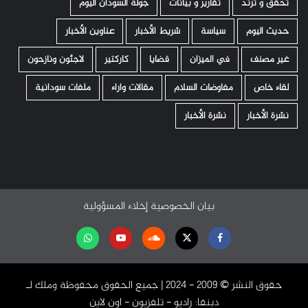
تحقّق و ترند
تقارير و بيانات
جولة السودان اليوم
حديث اليوم
سياسة
شريط الأخبار
عناوين الأخبار
غير مصنف
في الميزان
قضايا
كاركتير
لاجئون ونازحون
لقاء خاص
مفاوضات السلام
مقالات واراء
ملفات سودانية
نشرة الأخبار
نشرة الأخبار
بيان الخصوصية
إخلاء المسؤولية
Facebook
Twitter
Soundcloud
Youtube
تابعنا
على
حقوق النشر ©️ 2009 - 2024 | جميع الحقوق محفوظة وملك لـ
واتساب
دبنقا: راديو - تلفزيون - اون لاين