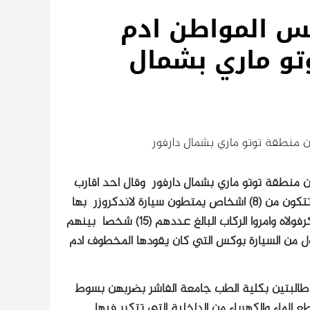
س المواطن ادم
و ماري بشمال
نطقة توتو ماري بشمال دارفور
نطقة توتو ماري بشمال دارفور
وقال احد اقارب
المختطف لراديو دبنقا، ان مجموعة مسلحة ترتدى الزي العسكري تتكون من (8) اشخاص يمتطون سيارة لاندكروزر بها
مدفع دوشكا ، اعترضوا طريقهم في المنطقة ما بين توتو ماري وكرفولاه وامروا الركاب البالغ عددهم (15) شخصا بينهم
نزول من السيارة بوكس التي كان يقودها المخطوف ادم
طالبتين بكلية الطب جامعة الفاشر بضربهن بسوط
لماء والكهرباء من الداخلية التي تتكرر فيها