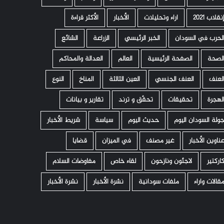
نقلاب 2021
اراء وتحليلات
الأخبار
الأكثر قراءة
لحرب في السودان
الخبر الرئيسي
الزراعة
الشائع
لصحة
الصفحة الرئيسية
العالم
العدالة والمحاكم
لعنف
العنف الجنسي
العين الثالثة
المناخ
النوع
لهجرة
تحقيقات
تحقّق و ترند
تقارير و بيانات
ولة السودان اليوم
حديث اليوم
سياسة
شريط الأخبار
ناوين الأخبار
غير مصنف
في الميزان
قضايا
اركتير
لاجئون ونازحون
لقاء خاص
مفاوضات السلام
قالات واراء
ملفات سودانية
نشرة الأخبار
نشرة الأخبار